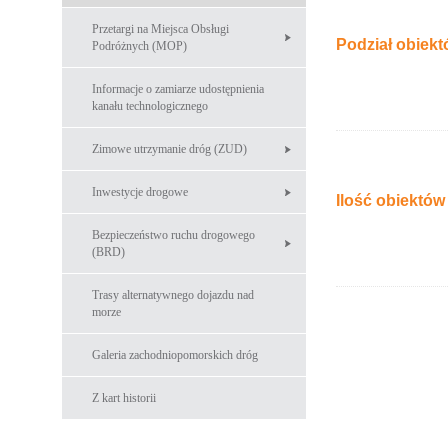
Przetargi na Miejsca Obsługi
Podział obiek
Podróżnych (MOP)
Informacje o zamiarze udostępnienia
kanału technologicznego
Zimowe utrzymanie dróg (ZUD)
Inwestycje drogowe
Ilość obiektó
Bezpieczeństwo ruchu drogowego
(BRD)
Trasy alternatywnego dojazdu nad
morze
Galeria zachodniopomorskich dróg
Z kart historii