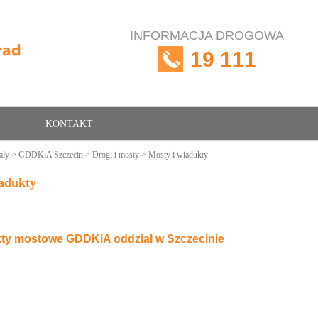
INFORMACJA DROGOWA
19 111
KONTAKT
ały
>
GDDKiA Szczecin
>
Drogi i mosty
> Mosty i wiadukty
iadukty
ty mostowe GDDKiA oddział w Szczecinie