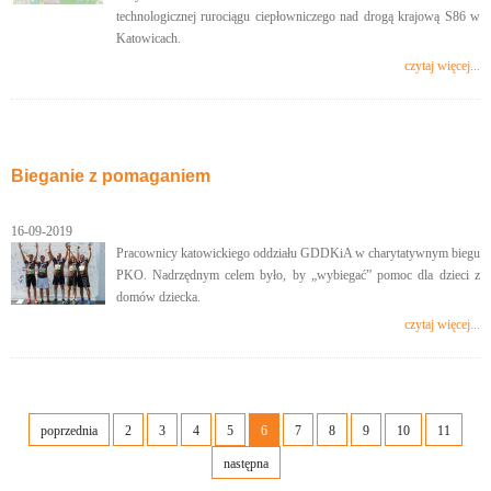
technologicznej rurociągu ciepłowniczego nad drogą krajową S86 w
Katowicach.
czytaj więcej...
Bieganie z pomaganiem
16-09-2019
Pracownicy katowickiego oddziału GDDKiA w charytatywnym biegu
PKO. Nadrzędnym celem było, by „wybiegać” pomoc dla dzieci z
domów dziecka.
czytaj więcej...
poprzednia
2
3
4
5
6
7
8
9
10
11
następna