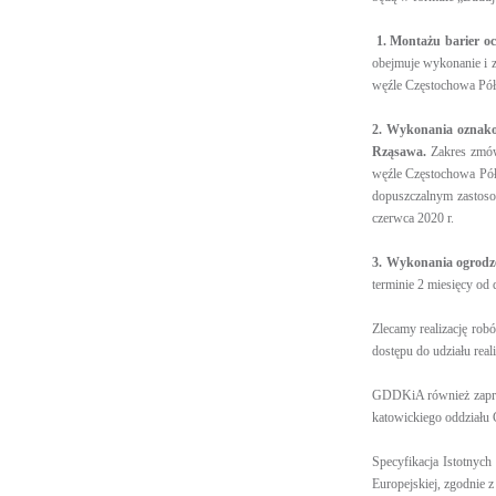
1. Montażu barier o
obejmuje wykonanie i z
węźle Częstochowa Pół
2. Wykonania oznako
Rząsawa.
Zakres zmów
węźle Częstochowa Pół
dopuszczalnym zastos
czerwca 2020 r.
3. Wykonania ogrodz
terminie 2 miesięcy od
Zlecamy realizację rob
dostępu do udziału rea
GDDKiA również zaprosi
katowickiego oddziału
Specyfikacja Istotnyc
Europejskiej, zgodnie z 