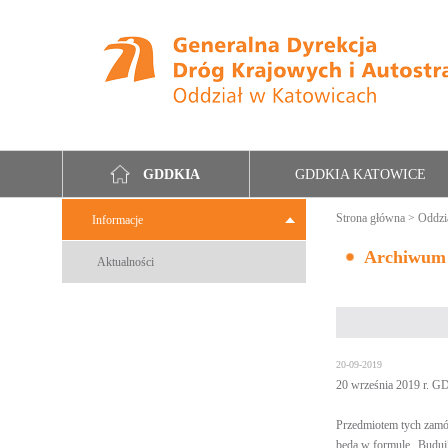
GDDKIA KATOWICE
GDDKIA
Strona główna
>
Oddzi
Informacje
Archiwum
Aktualności
20-09-2019
20 września 2019 r. GD
Przedmiotem tych zamó
będą w formule „Buduj