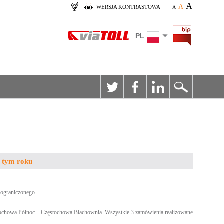
A
A
WERSJA KONTRASTOWA
A
PL
w tym roku
eograniczonego.
stochowa Północ – Częstochowa Blachownia. Wszystkie 3 zamówienia realizowane