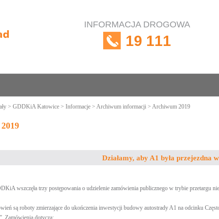
INFORMACJA DROGOWA
19 111
ały
>
GDDKiA Katowice
>
Informacje
>
Archiwum informacji
> Archiwum 2019
 2019
Działamy, aby A1 była przejezdna 
DKiA wszczęła trzy postępowania o udzielenie zamówienia publicznego w trybie przetargu ni
wień są roboty zmierzające do ukończenia inwestycji budowy autostrady A1 na odcinku Czę
”. Zamówienia dotyczą: