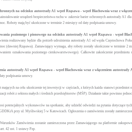
chronnych na odcinku autostrady A1 węzeł Rząsawa - węzeł Blachownia wraz z włącz
ainstalowanie urządzeń bezpieczeństwa ruchu w zakresie barier ochronnych autostrady A1 dla 
noc. Roboty mają być ukończone w terminie 2 miesięcy od daty podpisania umowy.
wania poziomego i pionowego na odcinku autostrady A1 węzeł Rząsawa - węzeł Blac
ienia realizowany będzie dla potrzeb udrożnienia autostrady A1 od węzła Częstochowa Poł
noc (dawniej Rząsawa). Zamawiający wymaga, aby roboty zostały ukończone w terminie 2 mi
owaniem oznakowania poziomego cienkowarstwowego). Całkowite zakończenie przedmiotu
enia autostrady A1 węzeł Rząsawa - węzeł Blachownia wraz z włączeniem autostrady
 daty podpisania umowy.
ót mających na celu ukończenie tej inwestycji w częściach, z których każda stanowi przedmio
lizacji robót z sektora małych i średnich przedsiębiorstw (MŚP). Działanie takie powinno j
 potencjalnych wykonawców na spotkanie, aby udzielić odwiedzi na pytania dotyczące tych p
 GDDKiA przy ul. Myśliwskiej 5 w Katowicach. Ogłoszenia o zamówieniu zostały zamieszczo
h Warunków Zamówienia zostanie zamieszczona przez Zamawiającego na platformie zakupo
art. 42 ust. 1 ustawy Pzp.