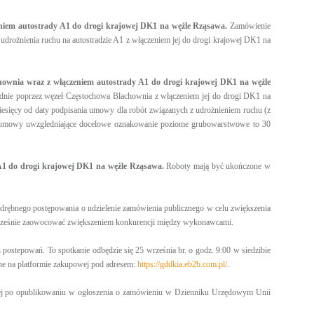
eniem autostrady A1 do drogi krajowej DK1 na węźle Rząsawa.
Zamówienie
udrożnienia ruchu na autostradzie A1 z włączeniem jej do drogi krajowej DK1 na
hownia wraz z włączeniem autostrady A1 do drogi krajowej DK1 na węźle
udnie poprzez węzeł Częstochowa Blachownia z włączeniem jej do drogi DK1 na
esięcy od daty podpisania umowy dla robót związanych z udrożnieniem ruchu (z
 umowy uwzgledniające docelowe oznakowanie poziome grubowarstwowe to 30
 A1 do drogi krajowej DK1 na węźle Rząsawa.
Roboty mają być ukończone w
t odrębnego postępowania o udzielenie zamówienia publicznego w celu zwiększenia
ednocześnie zaowocować zwiększeniem konkurencji między wykonawcami.
ostepowań. To spotkanie odbędzie się 25 września br. o godz. 9:00 w siedzibie
ne na platformie zakupowej pod adresem:
https://gddkia.eb2b.com.pl/
.
wej po opublikowaniu w ogłoszenia o zamówieniu w Dzienniku Urzędowym Unii