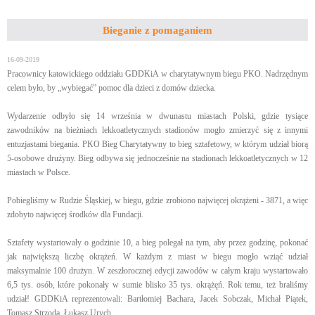
Bieganie z pomaganiem
16-09-2019
Pracownicy katowickiego oddziału GDDKiA w charytatywnym biegu PKO. Nadrzędnym
celem było, by „wybiegać” pomoc dla dzieci z domów dziecka.
Wydarzenie odbyło się 14 września w dwunastu miastach Polski, gdzie tysiące
zawodników na bieżniach lekkoatletycznych stadionów mogło zmierzyć się z innymi
entuzjastami biegania. PKO Bieg Charytatywny to bieg sztafetowy, w którym udział biorą
5-osobowe drużyny. Bieg odbywa się jednocześnie na stadionach lekkoatletycznych w 12
miastach w Polsce.
Pobiegliśmy w Rudzie Śląskiej, w biegu, gdzie zrobiono najwięcej okrążeni - 3871, a więc
zdobyto najwięcej środków dla Fundacji.
Sztafety wystartowały o godzinie 10, a bieg polegał na tym, aby przez godzinę, pokonać
jak największą liczbę okrążeń. W każdym z miast w biegu mogło wziąć udział
maksymalnie 100 drużyn. W zeszłorocznej edycji zawodów w całym kraju wystartowało
6,5 tys. osób, które pokonały w sumie blisko 35 tys. okrążęń. Rok temu, też braliśmy
udział! GDDKiA reprezentowali: Bartłomiej Bachara, Jacek Sobczak, Michał Piątek,
Tomasz Strzoda, Łukasz Urych.