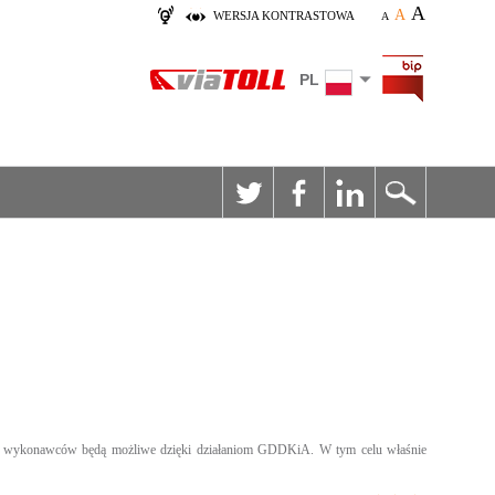
A
A
WERSJA KONTRASTOWA
A
PL
alnych wykonawców będą możliwe dzięki działaniom GDDKiA. W tym celu właśnie