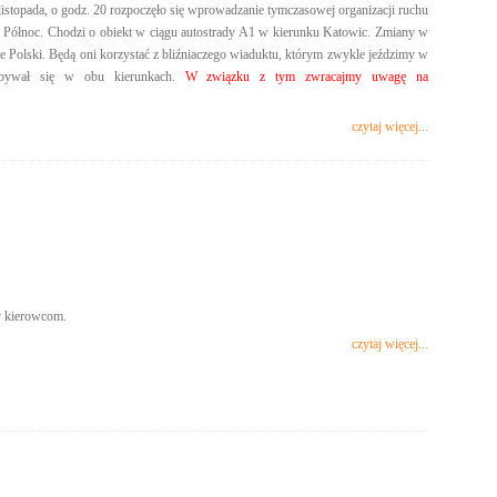
listopada, o godz. 20 rozpoczęło się wprowadzanie tymczasowej organizacji ruchu
Północ. Chodzi o obiekt w ciągu autostrady A1 w kierunku Katowic. Zmiany w
e Polski. Będą oni korzystać z bliźniaczego wiaduktu, którym zwykle jeździmy w
dbywał się w obu kierunkach.
W związku z tym zwracajmy uwagę na
czytaj więcej...
y kierowcom.
czytaj więcej...