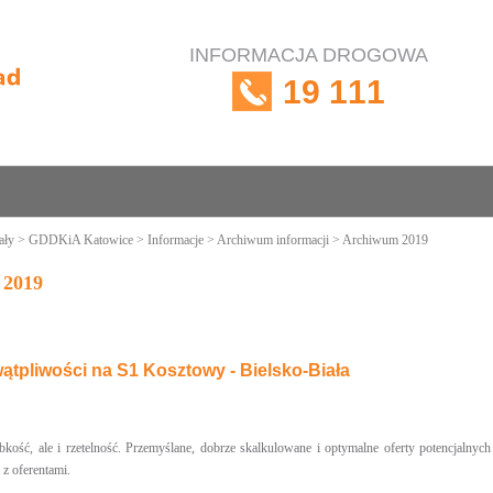
INFORMACJA DROGOWA
19 111
ały
>
GDDKiA Katowice
>
Informacje
>
Archiwum informacji
> Archiwum 2019
 2019
tpliwości na S1 Kosztowy - Bielsko-Biała
zybkość, ale i rzetelność. Przemyślane, dobrze skalkulowane i optymalne oferty potencj
 z oferentami.