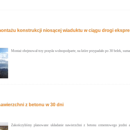
montażu konstrukcji niosącej wiaduktu w ciągu drogi ekspr
Montaż obejmował trzy przęsła wolnopodparte, na które przypadało po 30 belek, suma
awierzchni z betonu w 30 dni
Zakończyliśmy planowane układanie nawierzchni z betonu cementowego jezdni a