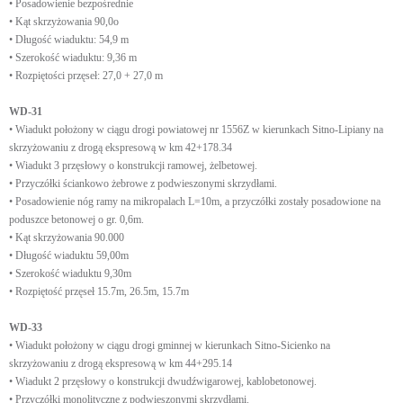
• Posadowienie bezpośrednie
• Kąt skrzyżowania 90,0o
• Długość wiaduktu: 54,9 m
• Szerokość wiaduktu: 9,36 m
• Rozpiętości przęseł: 27,0 + 27,0 m
WD-31
• Wiadukt położony w ciągu drogi powiatowej nr 1556Z w kierunkach Sitno-Lipiany na
skrzyżowaniu z drogą ekspresową w km 42+178.34
• Wiadukt 3 przęsłowy o konstrukcji ramowej, żelbetowej.
• Przyczółki ściankowo żebrowe z podwieszonymi skrzydłami.
• Posadowienie nóg ramy na mikropalach L=10m, a przyczółki zostały posadowione na
poduszce betonowej o gr. 0,6m.
• Kąt skrzyżowania 90.000
• Długość wiaduktu 59,00m
• Szerokość wiaduktu 9,30m
• Rozpiętość przęseł 15.7m, 26.5m, 15.7m
WD-33
• Wiadukt położony w ciągu drogi gminnej w kierunkach Sitno-Sicienko na
skrzyżowaniu z drogą ekspresową w km 44+295.14
• Wiadukt 2 przęsłowy o konstrukcji dwudźwigarowej, kablobetonowej.
• Przyczółki monolityczne z podwieszonymi skrzydłami.