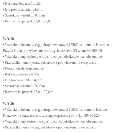
• Kąt skrzyżowania 105,2o
• Długość wiaduktu: 54,9 m
• Szerokość wiaduktu: 9,36 m
• Rozpiętości przęseł: 27,0 + 27,0 m
WD-28
• Wiadukt położony w ciągu drogi powiatowej 1556Z na kierunku Krzemlin --
Przydarłów na skrzyżowaniu z drogą ekspresową S3 w km 36+588,60
• Wiadukt dwuprzęsłowy o konstrukcji jednobelkowej, kablobetonowej
• Przyczółki monolityczne, żelbetowe z podwieszonymi skrzydłami
• Posadowienie bezpośrednie
• Kąt skrzyżowania 90,0o
• Długość wiaduktu: 54,9 m
• Szerokość wiaduktu: 9,36 m
• Rozpiętości przęseł: 27,0 + 27,0 m
WD-30
• Wiadukt położony w ciągu drogi powiatowej 1565Z na kierunku Batowo --
Kierzków na skrzyżowaniu z drogą ekspresową S3 w km 40+094,26
• Wiadukt dwuprzęsłowy o konstrukcji jednobelkowej, kablobetonowej
• Przyczółki monolityczne, żelbetowe z podwieszonymi skrzydłami