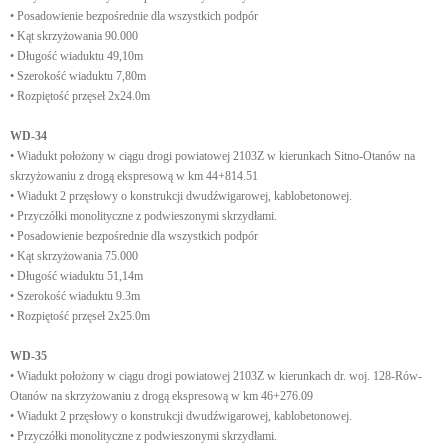
• Posadowienie bezpośrednie dla wszystkich podpór
• Kąt skrzyżowania 90.000
• Długość wiaduktu 49,10m
• Szerokość wiaduktu 7,80m
• Rozpiętość przęseł 2x24.0m
WD-34
• Wiadukt położony w ciągu drogi powiatowej 2103Z w kierunkach Sitno-Otanów na
skrzyżowaniu z drogą ekspresową w km 44+814.51
• Wiadukt 2 przęsłowy o konstrukcji dwudźwigarowej, kablobetonowej.
• Przyczółki monolityczne z podwieszonymi skrzydłami.
• Posadowienie bezpośrednie dla wszystkich podpór
• Kąt skrzyżowania 75.000
• Długość wiaduktu 51,14m
• Szerokość wiaduktu 9.3m
• Rozpiętość przęseł 2x25.0m
WD-35
• Wiadukt położony w ciągu drogi powiatowej 2103Z w kierunkach dr. woj. 128-Rów-
Otanów na skrzyżowaniu z drogą ekspresową w km 46+276.09
• Wiadukt 2 przęsłowy o konstrukcji dwudźwigarowej, kablobetonowej.
• Przyczółki monolityczne z podwieszonymi skrzydłami.