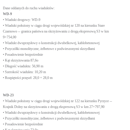
Dane oddanych do ruchu wiaduktów:
WD-9
• Wiadukt drogowy: WD-9
• Wiadukt położony w ciągu drogi wojewódzkiej nr 120 na kierunku Stare
Czarnowo -- granica państwa na skrzyżowaniu z drogą ekspresową S3 w km
9+754,00
• Wiadukt dwuprzęsłowy o konstrukcji dwubelkowej, kablobetonowej
• Przyczółki monolityczne, żelbetowe z podwieszonymi skrzydłami
• Posadowienie bezpośrednie
• Kąt skrzyżowania 87,6o
• Długość wiaduktu: 56,90 m
• Szerokość wiaduktu: 10,20 m
• Rozpiętości przęseł: 28,0 + 28,0 m
WD-23
• Wiadukt położony w ciągu drogi wojewódzkiej nr 122 na kierunku Pyrzyce --
Krajnik Dolny na skrzyżowaniu z drogą ekspresową S3 w km 27+797,90
• Wiadukt dwuprzęsłowy o konstrukcji dwubelkowej, kablobetonowej
• Przyczółki monolityczne, żelbetowe z podwieszonymi skrzydłami
• Posadowienie bezpośrednie