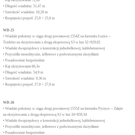
• Kąt skrzyżowania 72,0o
• Długość wiaduktu: 51,47 m
• Szerokość wiaduktu: 10,20 m
• Rozpiętości przęseł: 25,0 + 25,0 m
WD-25
• Wiadukt położony w ciągu drogi powiatowej 1554Z na kierunku Łozice --
Trzebórz na skrzyżowaniu z drogą ekspresową S3 w km 32+929,02
• Wiadukt dwuprzęsłowy o konstrukcji jednobelkowej, kablobetonowej
• Przyczółki monolityczne, żelbetowe z podwieszonymi skrzydłami
• Posadowienie bezpośrednie
• Kąt skrzyżowania 66,3o
• Długość wiaduktu: 54,9 m
• Szerokość wiaduktu: 9,36 m
• Rozpiętości przęseł: 27,0 + 27,0 m
WD-26
• Wiadukt położony w ciągu drogi powiatowej 1555Z na kierunku Pyrzyce -- Załęże
na skrzyżowaniu z drogą ekspresową S3 w km 34+859,34
• Wiadukt dwuprzęsłowy o konstrukcji jednobelkowej, kablobetonowej
• Przyczółki monolityczne, żelbetowe z podwieszonymi skrzydłami
• Posadowienie bezpośrednie