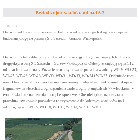
Bezkolizyjnie wiaduktami nad S-3
16-07-2010
Do ruchu oddawane są sukcesywnie kolejne wiadukty w ciągach dróg przecinających
budowaną drogę ekspresową S-3 Szczecin - Gorzów Wielkopolski
Do ruchu zostało oddanych już 10 wiaduktów w ciągu dróg przecinających budowaną
drogę ekspresową S-3 Szczecin – Gorzów Wielkopolski. Obiekty te znajdują się na 1 i 2
odcinku budowanej trasy. Pozwolenie na użytkowanie posiadają wiadukty WD-9, WD-23,
WD-25, WD-26, WD-28, WD-30, WD-31, WD-33, WD-34 i WD-35. Oddanie do ruchu
wiaduktów pozwoli na zlikwidowanie tymczasowych objazdów i wykonanie brakujących
fragmentów nawierzchni drogi. Łącznie na trasie drogi S-3 znajdzie się 77 wiaduktów, w
tym 42 wiadukty nad jezdniami drogi ekspresowej. Obecnie będzie rozpoczynana
procedura uzyskiwania pozwolenia na użytkowanie dla kolejnych wiaduktów na 1
odcinku, będą to WD-5, WD-10, WD-11, WD-14, WD-15, WD-16.