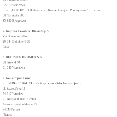
02-819 Warszawa
- „GOTOWSKI Budownictwo Komunikacyjne i Przemysłowe” Sp. z o.o.
Ul. Toruńska 300
85-880 Bydgoszcz
7. Impresa Cavalleri Ottavio S.p.A.
Via. Anemone 20/A
20-044 Dalmine (BG)
Italia
8. BUDIMEX DROMEX S.A.
Ul. Stawki 40
01-040 Warszawa
9. Konsorcjum Firm:
- BERGER BAU POLSKA Sp. z o.o. (lider konsorcjum)
ul. Szczecińska 11
54-517 Wrocław
- BERGER BAU GmbH
Aussere Spitalhofstrasse 19
94036 Passau
Niemcy