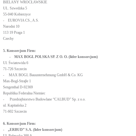
BIELANY WROCŁAWSKIE
UL. Szwedzka 5
55-040 Kobierzyce
- EUROVIA CS., A.S.
Narodni 10
113 19 Praga 1
Czechy
5. Konsorcjum Firm:
- MAX BOGL POLSKA SP. Z O. O. (lider konsorcjum)
Ul. Światowida 6
71-726 Szczecin
- MAX BOGL Bauunternehmung GmbH & Co. KG
Max-Bogl-Straβe 1
Sengenthal D-92369
Republika Federalna Niemiec
- Przedsiębiorstwo Budowlane “CALBUD” Sp. z o.o.
ul. Kapitańska 2
71-602 Szczecin
6. Konsorcjum Firm:
- „ERBUD” S.A. (lider konsorcjum)
Ul. Puławska 300 A