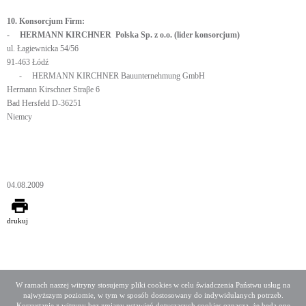
10. Konsorcjum Firm:
- HERMANN KIRCHNER Polska Sp. z o.o. (lider konsorcjum)
ul. Łagiewnicka 54/56
91-463 Łódź
- HERMANN KIRCHNER Bauunternehmung GmbH
Hermann Kirschner Straβe 6
Bad Hersfeld D-36251
Niemcy
04.08.2009
drukuj
W ramach naszej witryny stosujemy pliki cookies w celu świadczenia Państwu usług na
najwyższym poziomie, w tym w sposób dostosowany do indywidulanych potrzeb.
Deklaracja dostępności
Mapa serwisu
Korzystanie z witryny bez zmiany ustawień dotyczących cookies oznacza, że będą one