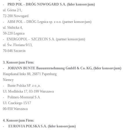
- PRD POL – DRÓG NOWOGARD S.A. (lider konsorcjum)
ul. Górna 2/1,
72-200 Nowogard
- ABM POL – DRÓG Legnica sp. z o.o. (partner konsorcjum)
ul. Słubicka 4,
59-220 Legnica
- ENERGOPOL - SZCZECIN S.A. (partner konsorcjum)
ul. Św. Floriana 9/13,
70-646 Szczecin
3. Konsorcjum Firm:
- JOHANN BUNTE Bauunternehmung GmbH & Co. KG, (lider konsorcjum)
Hauptkanal links 88, 26871 Papenburg
Niemcy
- Bunte Polska SP. z o.,o.
Ul. Modlińska 17, 03-199 Warszawa
- Polimex-Mostostal S.A
Ul. Czackiego 15/17
00-950 Warszawa
4. Konsorcjum Firm:
- EUROVIA POLSKA S.A. (lider konsorcjum)