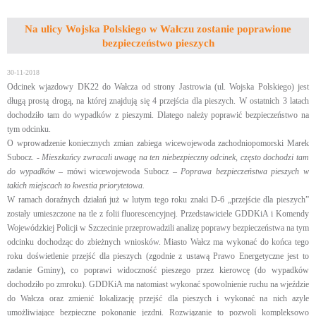
Na ulicy Wojska Polskiego w Wałczu zostanie poprawione
bezpieczeństwo pieszych
30-11-2018
Odcinek wjazdowy DK22 do Wałcza od strony Jastrowia (ul. Wojska Polskiego) jest
długą prostą drogą, na której znajdują się 4 przejścia dla pieszych. W ostatnich 3 latach
dochodziło tam do wypadków z pieszymi. Dlatego należy poprawić bezpieczeństwo na
tym odcinku.
O wprowadzenie koniecznych zmian zabiega wicewojewoda zachodniopomorski Marek
Subocz. -
Mieszkańcy zwracali uwagę na ten niebezpieczny odcinek, często dochodzi tam
do wypadków
– mówi wicewojewoda Subocz –
Poprawa bezpieczeństwa pieszych w
takich miejscach to kwestia priorytetowa.
W ramach doraźnych działań już w lutym tego roku znaki D-6 „przejście dla pieszych”
zostały umieszczone na tle z folii fluorescencyjnej. Przedstawiciele GDDKiA i Komendy
Wojewódzkiej Policji w Szczecinie przeprowadzili analizę poprawy bezpieczeństwa na tym
odcinku dochodząc do zbieżnych wniosków. Miasto Wałcz ma wykonać do końca tego
roku doświetlenie przejść dla pieszych (zgodnie z ustawą Prawo Energetyczne jest to
zadanie Gminy), co poprawi widoczność pieszego przez kierowcę (do wypadków
dochodziło po zmroku). GDDKiA ma natomiast wykonać spowolnienie ruchu na wjeździe
do Wałcza oraz zmienić lokalizację przejść dla pieszych i wykonać na nich azyle
umożliwiające bezpieczne pokonanie jezdni. Rozwiązanie to pozwoli kompleksowo