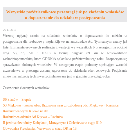
Wszystkie październikowe przetargi już po złożeniu wniosków
o dopuszczenie do udziału w postępowania
26-11-2015
Wczoraj upłynął termin na składanie wniosków o dopuszczenie do udziału w
postępowaniu dla rozbudowy węzła Kijewo na autostradzie A6. Tym samym znamy już
listę firm zainteresowanych realizacją inwestycji we wszystkich 6 przetargach na odcinki
dróg S3, S6, S10 i DK13 o łącznej długości 89 km w województwie
zachodniopomorskim, które GDDKiA ogłosiła w październiku tego roku. Rozpoczyna się
sprawdzanie złożonych wniosków. W następnym etapie podmioty spełniające warunki
uczestnictwa w przetargu zostaną zaproszone do składania ofert cenowych. Podpisanie
umów na realizację tych inwestycji planowane jest w grudniu przyszłego roku.
Zestawienia złożonych wniosków:
S6 Sianów – Słupsk
S3 Miękowo – koniec obw. Brzozowa wraz z rozbudową odc. Miękowo – Rzęśnica
Rozbudowa węzła Kijewo na A6
Rozbudowa odcinka A6 Kijewo – Rześnica
II jezdnia obwodnicy Kobylanki, Morzyczyna i Zieleniewa w ciągu S10
Obwodnica Przecławia i Warzymic w ciągu DK nr 13