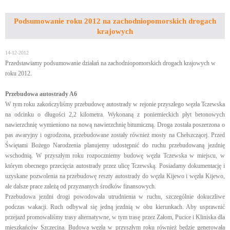
Podsumowanie roku 2012 na zachodniopomorskich drogach
krajowych
14-12-2012
Przedstawiamy podsumowanie działań na zachodniopomorskich drogach krajowych w
roku 2012.
Przebudowa autostrady A6
W tym roku zakończyliśmy przebudowę autostrady w rejonie przyszłego węzła Tczewska
na odcinku o długości 2,2 kilometra. Wykonaną z poniemieckich płyt betonowych
nawierzchnię wymieniono na nową nawierzchnię bitumiczną. Droga została poszerzona o
pas awaryjny i ogrodzona, przebudowane zostały również mosty na Chełszczącej. Przed
Świętami Bożego Narodzenia planujemy udostępnić do ruchu przebudowaną jezdnię
wschodnią. W przyszłym roku rozpoczniemy budowę węzła Tczewska w miejscu, w
którym obecnego przecięcia autostrady przez ulicę Tczewską. Posiadamy dokumentację i
uzyskane pozwolenia na przebudowę reszty autostrady do węzła Kijewo i węzła Kijewo,
ale dalsze prace zależą od przyznanych środków finansowych.
Przebudowa jezdni drogi powodowała utrudnienia w ruchu, szczególnie dokuczliwe
podczas wakacji. Ruch odbywał się jedną jezdnią w obu kierunkach. Aby usprawnić
przejazd promowaliśmy trasy alternatywne, w tym trasę przez Załom, Pucice i Kliniska dla
mieszkańców Szczecina. Budowa węzła w przyszłym roku również będzie generowała