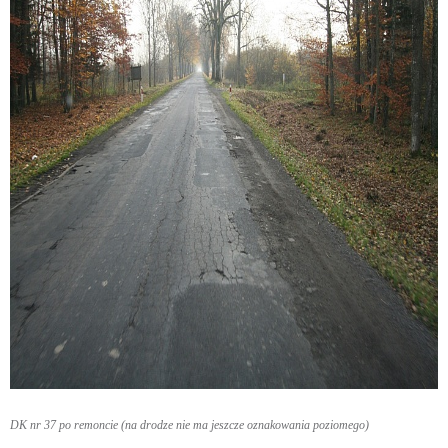
DK nr 37 po remoncie (na drodze nie ma jeszcze oznakowania poziomego)