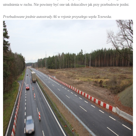
utrudnienia w ruchu. Nie powinny być one tak dokuczliwe jak przy przebudowie jezdni.
Przebudowane jezdnie autostrady A6 w rejonie przyszłego węzła Tczewska.