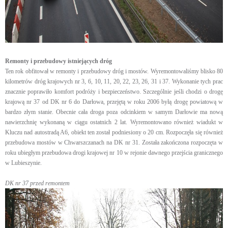
Remonty i przebudowy istniejących dróg
Ten rok obfitował w remonty i przebudowy dróg i mostów. Wyremontowaliśmy blisko 80
kilometrów dróg krajowych nr 3, 6, 10, 11, 20, 22, 23, 26, 31 i 37. Wykonanie tych prac
znacznie poprawiło komfort podróży i bezpieczeństwo. Szczególnie jeśli chodzi o drogę
krajową nr 37 od DK nr 6 do Darłowa, przejętą w roku 2006 byłą drogę powiatową w
bardzo złym stanie. Obecnie cała droga poza odcinkiem w samym Darłowie ma nową
nawierzchnię wykonaną w ciągu ostatnich 2 lat. Wyremontowano również wiadukt w
Kluczu nad autostradą A6, obiekt ten został podniesiony o 20 cm. Rozpoczęła się również
przebudowa mostów w Chwarszczanach na DK nr 31. Została zakończona rozpoczęta w
roku ubiegłym przebudowa drogi krajowej nr 10 w rejonie dawnego przejścia granicznego
w Lubieszynie.
DK nr 37 przed remontem