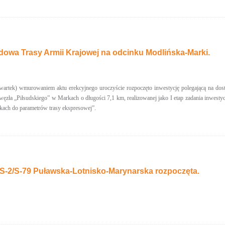
dowa Trasy Armii Krajowej na odcinku Modlińska-Marki.
zwartek) wmurowaniem aktu erekcyjnego uroczyście rozpoczęto inwestycję polegającą na do
ęzła „Piłsudskiego” w Markach o długości 7,1 km, realizowanej jako I etap zadania inwesty
kach do parametrów trasy ekspresowej”.
S-2/S-79 Puławska-Lotnisko-Marynarska rozpoczęta.