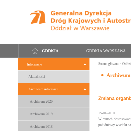
GDDKIA WARSZAWA
GDDKIA
Strona główna
>
Oddzi
Informacje
Archiwum
Aktualności
Archiwum informacji
Zmiana organiz
Archiwum 2020
15-01-2010
Archiwum 2019
W ramach dostosowania
południowy wiadukt nad 
Archiwum 2018