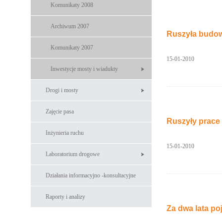
Komunikaty 2008
Archiwum 2007
Ruszyła budow
Komunikaty 2007
15-01-2010
Inwestycje mosty i wiadukty
Drogi i mosty
Zajęcie pasa
Ruszyły prace
Inżynieria ruchu
15-01-2010
Laboratorium drogowe
Działania informacyjno -konsultacyjne
Raporty i analizy
Za dwa lata p