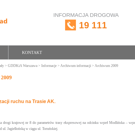
INFORMACJA DROGOWA
19 111
KONTAKT
ały
>
GDDKiA Warszawa
>
Informacje
>
Archiwum informacji
> Archiwum 2009
 2009
acji ruchu na Trasie AK.
 drogi krajowej nr 8 do parametrów trasy ekspresowej na odcinku węzeł Modlińska – węzeł
ul. Jagiellońską w ciągu ul. Toruńskiej.