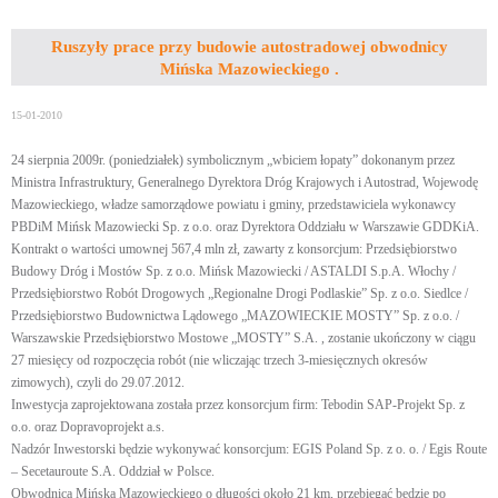
Ruszyły prace przy budowie autostradowej obwodnicy
Mińska Mazowieckiego .
15-01-2010
24 sierpnia 2009r. (poniedziałek) symbolicznym „wbiciem łopaty” dokonanym przez
Ministra Infrastruktury, Generalnego Dyrektora Dróg Krajowych i Autostrad, Wojewodę
Mazowieckiego, władze samorządowe powiatu i gminy, przedstawiciela wykonawcy
PBDiM Mińsk Mazowiecki Sp. z o.o. oraz Dyrektora Oddziału w Warszawie GDDKiA.
Kontrakt o wartości umownej 567,4 mln zł, zawarty z konsorcjum: Przedsiębiorstwo
Budowy Dróg i Mostów Sp. z o.o. Mińsk Mazowiecki / ASTALDI S.p.A. Włochy /
Przedsiębiorstwo Robót Drogowych „Regionalne Drogi Podlaskie” Sp. z o.o. Siedlce /
Przedsiębiorstwo Budownictwa Lądowego „MAZOWIECKIE MOSTY” Sp. z o.o. /
Warszawskie Przedsiębiorstwo Mostowe „MOSTY” S.A. , zostanie ukończony w ciągu
27 miesięcy od rozpoczęcia robót (nie wliczając trzech 3-miesięcznych okresów
zimowych), czyli do 29.07.2012.
Inwestycja zaprojektowana została przez konsorcjum firm: Tebodin SAP-Projekt Sp. z
o.o. oraz Dopravoprojekt a.s.
Nadzór Inwestorski będzie wykonywać konsorcjum: EGIS Poland Sp. z o. o. / Egis Route
– Secetauroute S.A. Oddział w Polsce.
Obwodnica Mińska Mazowieckiego o długości około 21 km, przebiegać będzie po