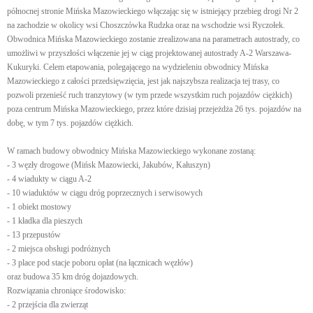
północnej stronie Mińska Mazowieckiego włączając się w istniejący przebieg drogi Nr 2
na zachodzie w okolicy wsi Choszczówka Rudzka oraz na wschodzie wsi Ryczołek.
Obwodnica Mińska Mazowieckiego zostanie zrealizowana na parametrach autostrady, co
umożliwi w przyszłości włączenie jej w ciąg projektowanej autostrady A-2 Warszawa-
Kukuryki. Celem etapowania, polegającego na wydzieleniu obwodnicy Mińska
Mazowieckiego z całości przedsięwzięcia, jest jak najszybsza realizacja tej trasy, co
pozwoli przenieść ruch tranzytowy (w tym przede wszystkim ruch pojazdów ciężkich)
poza centrum Mińska Mazowieckiego, przez które dzisiaj przejeżdża 26 tys. pojazdów na
dobę, w tym 7 tys. pojazdów ciężkich.
W ramach budowy obwodnicy Mińska Mazowieckiego wykonane zostaną:
- 3 węzły drogowe (Mińsk Mazowiecki, Jakubów, Kałuszyn)
- 4 wiadukty w ciągu A-2
- 10 wiaduktów w ciągu dróg poprzecznych i serwisowych
- 1 obiekt mostowy
- 1 kładka dla pieszych
- 13 przepustów
- 2 miejsca obsługi podróżnych
- 3 place pod stacje poboru opłat (na łącznicach węzłów)
oraz budowa 35 km dróg dojazdowych.
Rozwiązania chroniące środowisko:
- 2 przejścia dla zwierząt