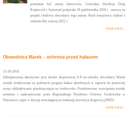
przestanie być zmorą kierowców. Generalna Dyrekcja Dróg
Krajowych i Autostrad podpisała 18 października 2018 r. umowę na
projekt i budowę obwodnicy tego miasta. Ruch tranzytowy zniknie z
centrum Iłży wiosną 2022 r.
czytaj więcej...
Obwodnica Marek – ochrona przed hałasem
15-10-2018
Zabezpieczenia akustyczne przy drodze ekspresowej S-8 na odcinku obwodnicy Marek
zostały zrealizowane na podstawie prognoz hałasu określonych w raporcie do ponownej
oceny oddziaływania przedsięwzięcia na środowisko. Przedstawione rozwiązania zostały
ocenione i zaakceptowane przez Regionalnego Dyrektora Ochrony Środowiska w
Warszawie i ujęte w decyzji zezwalającej na realizację inwestycji drogowej (ZRID).
czytaj więcej...