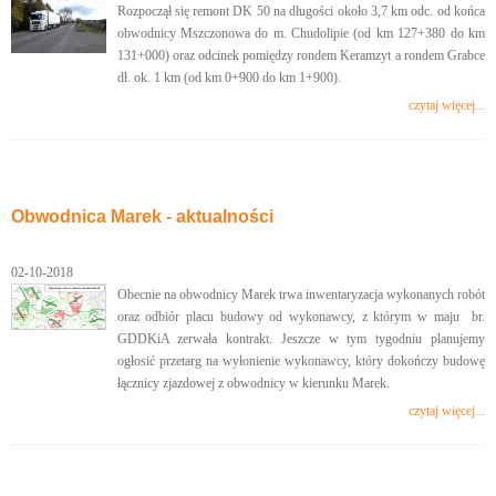
Rozpoczął się remont DK 50 na długości około 3,7 km odc. od końca
obwodnicy Mszczonowa do m. Chudolipie (od km 127+380 do km
131+000) oraz odcinek pomiędzy rondem Keramzyt a rondem Grabce
dł. ok. 1 km (od km 0+900 do km 1+900).
czytaj więcej...
Obwodnica Marek - aktualności
02-10-2018
Obecnie na obwodnicy Marek trwa inwentaryzacja wykonanych robót
oraz odbiór placu budowy od wykonawcy, z którym w maju br.
GDDKiA zerwała kontrakt. Jeszcze w tym tygodniu planujemy
ogłosić przetarg na wyłonienie wykonawcy, który dokończy budowę
łącznicy zjazdowej z obwodnicy w kierunku Marek.
czytaj więcej...