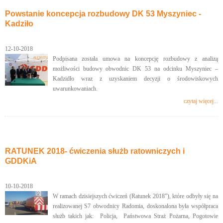
Powstanie koncepcja rozbudowy DK 53 Myszyniec -
Kadziło
12-10-2018
Podpisana została umowa na koncepcję rozbudowy z analizą
możliwości budowy obwodnic DK 53 na odcinku Myszyniec –
Kadzidło wraz z uzyskaniem decyzji o środowiskowych
uwarunkowaniach.
czytaj więcej...
RATUNEK 2018- ćwiczenia służb ratowniczych i
GDDKiA
10-10-2018
W ramach dzisiejszych ćwiczeń (Ratunek 2018”), które odbyły się na
realizowanej S7 obwodnicy Radomia, doskonalona była współpraca
służb takich jak: Policja, Państwowa Straż Pożarna, Pogotowie