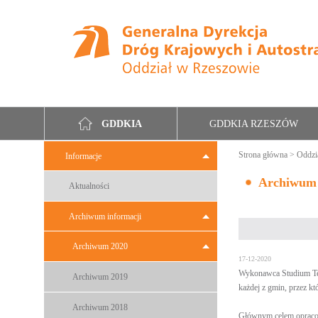
GDDKIA RZESZÓW
GDDKIA
Strona główna
>
Oddzi
Informacje
Archiwum
Aktualności
Archiwum informacji
Archiwum 2020
17-12-2020
Wykonawca Studium Tec
Archiwum 2019
każdej z gmin, przez kt
Archiwum 2018
Głównym celem opracowy