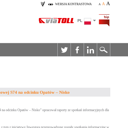
A
A
WERSJA KONTRASTOWA
A
PL
esowej S74 na odcinku Opatów – Nisko
a odcinku Opatów – Nisko” opracował raporty ze spotkań informacyjnych dla
z tym z inicjatywy Inwestora przeprowadzone zostały spotkania informacyjne w