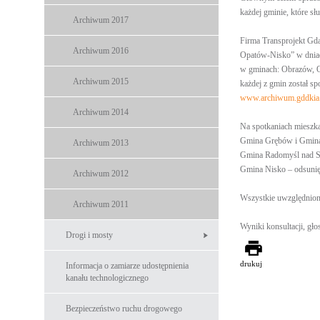
każdej gminie, które sł
Archiwum 2017
Firma Transprojekt Gd
Archiwum 2016
Opatów-Nisko” w dniach
w gminach: Obrazów, O
Archiwum 2015
każdej z gmin został s
www.archiwum.gddkia.g
Archiwum 2014
Na spotkaniach mieszka
Gmina Grębów i Gmina 
Archiwum 2013
Gmina Radomyśl nad Sa
Gmina Nisko – odsunięc
Archiwum 2012
Wszystkie uwzględnion
Archiwum 2011
Wyniki konsultacji, gł
Drogi i mosty
drukuj
Informacja o zamiarze udostępnienia
kanału technologicznego
Bezpieczeństwo ruchu drogowego