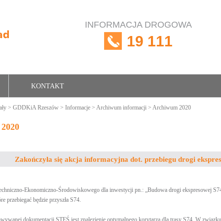
INFORMACJA DROGOWA
19 111
KONTAKT
ały
>
GDDKiA Rzeszów
>
Informacje
>
Archiwum informacji
> Archiwum 2020
 2020
Zakończyła się akcja informacyjna dot. przebiegu drogi ekspr
hniczno-Ekonomiczno-Środowiskowego dla inwestycji pn.: „Budowa drogi ekspresowej S74 n
óre przebiegać będzie przyszła S74.
wanej dokumentacji STEŚ jest znalezienie optymalnego korytarza dla trasy S74. W związku 