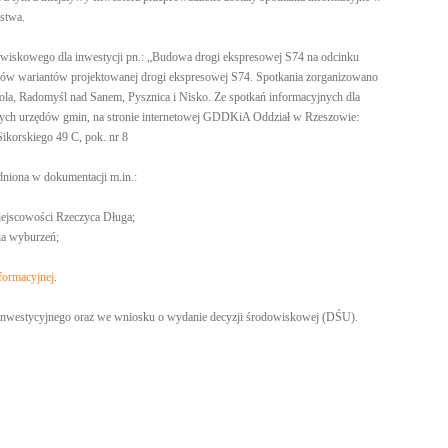
ństwa.
owiskowego dla inwestycji pn.: „Budowa drogi ekspresowej S74 na odcinku
egów wariantów projektowanej drogi ekspresowej S74. Spotkania zorganizowano
la, Radomyśl nad Sanem, Pysznica i Nisko. Ze spotkań informacyjnych dla
ciwych urzędów gmin, na stronie internetowej GDDKiA Oddział w Rzeszowie:
ikorskiego 49 C, pok. nr 8
dniona w dokumentacji m.in.:
iejscowości Rzeczyca Długa;
ia wyburzeń;
nformacyjnej
.
ia inwestycyjnego oraz we wniosku o wydanie decyzji środowiskowej (DŚU).