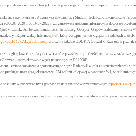
użyły przedstawieniu wariantowych przebiegów drogi oraz uzyskaniu opinii i sugestii społecze
ański sp. z o.o., która jest Wykonawcą dokumentacji Studium Techniczno-Ekonomiczno- Środ
 od 06.07.2020 r. do 16.07.2020 r. zorganizowała spotkania informacyjne dotyczące przebi
patów, Lipnik, Samborzec, Sandomierz, Tarnobrzeg, Gorzyce, Grębów, Zaleszany, Stalowa Wo
porządzony „Raport z akcji informacyjnej”, który dostępny jest do wglądu w siedzibach właś
ov.pl/pl/3197/Akcja-informacyjna
oraz w siedzibie GDDKiA Oddział w Rzeszowie przy ul. S
ńcy mogli zgłaszać postulaty dot. wariantów przyszłej drogi. Część postulatów została uwzglę
Gorzyce – zaprojektowanie węzła na przecięciu z DP1090R;
nem - zmiana rozwiązania geometrycznego węzła Radomyśl w celu uniknięcia rozbiórek w m
ie przebiegu trasy drogi ekspresowej S74 od linii kolejowej w wariancie W1, w celu uniknięc
e postulaty w poszczególnych gminach zostały zawarte w przedmiotowych
raportach z akcji i
osy społeczeństwa oraz samorządów zostaną uwzględnione w analizie wielokryterialnej zadan