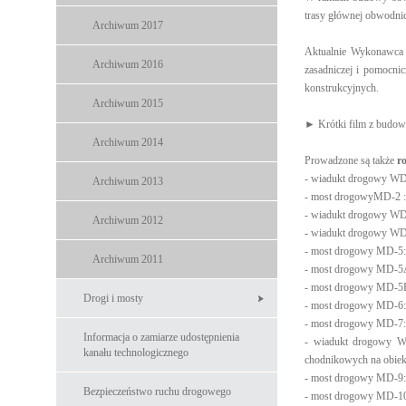
trasy głównej obwodni
Archiwum 2017
Aktualnie Wykonawca
Archiwum 2016
zasadniczej i pomocni
konstrukcyjnych.
Archiwum 2015
► Krótki film z budo
Archiwum 2014
Prowadzone są także
r
- wiadukt drogowy WD-
Archiwum 2013
- most drogowyMD-2 : 
- wiadukt drogowy WD
Archiwum 2012
- wiadukt drogowy WD-
- most drogowy MD-5: 
Archiwum 2011
- most drogowy MD-5A:
- most drogowy MD-5B:
Drogi i mosty
- most drogowy MD-6: 
- most drogowy MD-7:
Informacja o zamiarze udostępnienia
- wiadukt drogowy WD
kanału technologicznego
chodnikowych na obiekc
- most drogowy MD-9: 
Bezpieczeństwo ruchu drogowego
- most drogowy MD-10: