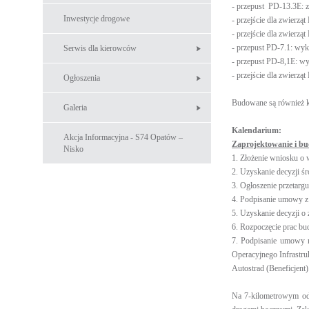
- przepust PD-13.3E: z
Inwestycje drogowe
- przejście dla zwierz
- przejście dla zwierz
- przepust PD-7.1: wyk
Serwis dla kierowców
- przepust PD-8,1E: wy
- przejście dla zwierzą
Ogłoszenia
Budowane są również kan
Galeria
Kalendarium:
Akcja Informacyjna - S74 Opatów –
Zaprojektowanie i bu
Nisko
1. Złożenie wniosku o
2. Uzyskanie decyzji 
3. Ogłoszenie przetarg
4. Podpisanie umowy 
5. Uzyskanie decyzji o
6. Rozpoczęcie prac b
7. Podpisanie umowy n
Operacyjnego Infrastr
Autostrad (Beneficjen
Na 7-kilometrowym odc