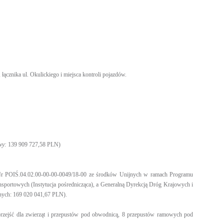
ącznika ul. Okulickiego i miejsca kontroli pojazdów.
owy:
139 909 727,58 PLN)
 POIŚ.04.02.00-00-00-0049/18-00 ze środków Unijnych w ramach Programu
sportowych (Instytucja pośrednicząca), a Generalną Dyrekcją Dróg Krajowych i
nych: 169 020 041,67 PLN).
przejść dla zwierząt i przepustów pod obwodnicą, 8 przepustów ramowych pod