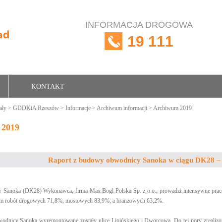
INFORMACJA DROGOWA
19 111
KONTAKT
ały
>
GDDKiA Rzeszów
>
Informacje
>
Archiwum informacji
> Archiwum 2019
 2019
Raport z budowy obwodnicy Sanoka w ciągu DK28 –
 Sanoka (DK28) Wykonawca, firma Max Bögl Polska Sp. z o.o.
,
prowadzi intensywne prace
ym robót drogowych 71,8%, mostowych 83,9%, a branżowych 63,2%.
nicy Sanoka wyremontowane zostały ulice Lipińskiego i Dworcowa. Do tej pory zrealizow