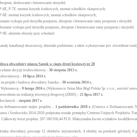
brojenie, deskowanie i betonowanie skrzydeł;
ąt P-6E, P-7E: montaż korytek ściekowych, montaż schodków skarpowych;
ąt P-8E: montaż korytek ściekowych, montaż schodków skarpowych;
onanie wykopu pod skrzydła przepustu, zbrojenie i betonowanie ramy przepustu i skrzydeł;
konanie wykopu pod skrzydła przepustu, zbrojenie i betonowanie ramy przepustu i skrzydeł;
t P-9E: ułożenie obrzeży przy schodach
ały kanalizacji deszczowej, zbiorniki podziemne, a także wykonywane jest oświetlenie rond, ł
dowa obwodnicy miasta Sanok w ciągu drogi krajowej nr 28
 wydanie decyzji środowiskowej –
30 sierpnia 2013 r.
środowiskowej –
10 lipca 2014 r.
u na projekt i budowę obwodnicy Sanoka –
30 września 2014 r.
z Wykonawcą –
9 lutego 2016 r.
(Wykonawca: firma
Max Bögl Polska Sp. z o.o., wartość um
 zezwoleniu na realizację inwestycji drogowej (ZRID) –
21 lipca 2017 r.
udowlanych –
sierpień 2017 r.
a dofinansowanie unijne projektu –
1 października 2018 r.
(Umowa o Dofinansowanie Nr
uktura i Środowisko 2014-2020 podpisana została pomiędzy Centrum Unijnych Projektów Tran
t). Całkowity koszt projektu: 207 180 936,44 PLN. Maksymalna kwota wydatków kwalifikowa
inku obwodnicy powstaje 12 obiektów inżynierskich, 4 obiekty na potokach górskich, 6 