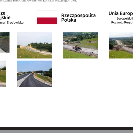
ńczenie robót planowane jest końcem bieżącego roku.