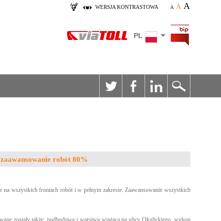
A
A
WERSJA KONTRASTOWA
A
PL
 zaawansowanie robót 80%
 na wszystkich frontach robót i w pełnym zakresie. Zaawansowanie wszystkich
ane zostały także: podbudowa i warstwa wiążąca na ulicy Okulickiego, wykop