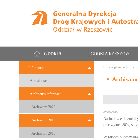
GDDKIA RZESZÓW
GDDKIA
Strona główna
>
Oddzi
Informacje
Archiwum
Aktualności
Archiwum informacji
Archiwum 2020
07-08-2019
Na budowie obwodnicy
Archiwum 2019
prac wynosi 80%, w t
Archiwum 2018
W ramach budowy obwod