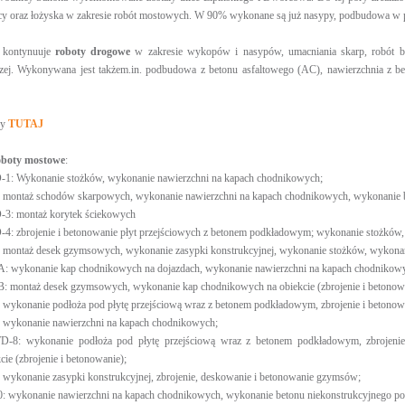
cy oraz łożyska w zakresie robót mostowych. W 90% wykonane są już nasypy, podbudowa w p
 kontynuuje
roboty drogowe
w zakresie wykopów i nasypów, umacniania skarp, robót b
czej. Wykonywana jest takżem.in. podbudowa z betonu asfaltowego (AC), nawierzchnia z be
wy
TUTAJ
oboty mostowe
:
1: Wykonanie stożków, wykonanie nawierzchni na kapach chodnikowych;
montaż schodów skarpowych, wykonanie nawierzchni na kapach chodnikowych, wykonanie be
-3: montaż korytek ściekowych
4: zbrojenie i betonowanie płyt przejściowych z betonem podkładowym; wykonanie stożków, 
montaż desek gzymsowych, wykonanie zasypki konstrukcyjnej, wykonanie stożków, wykonan
 wykonanie kap chodnikowych na dojazdach, wykonanie nawierzchni na kapach chodnikowyc
 montaż desek gzymsowych, wykonanie kap chodnikowych na obiekcie (zbrojenie i betonowa
wykonanie podłoża pod płytę przejściową wraz z betonem podkładowym, zbrojenie i betonow
 wykonanie nawierzchni na kapach chodnikowych;
-8: wykonanie podłoża pod płytę przejściową wraz z betonem podkładowym, zbrojenie
ie (zbrojenie i betonowanie);
wykonanie zasypki konstrukcyjnej, zbrojenie, deskowanie i betonowanie gzymsów;
 wykonanie nawierzchni na kapach chodnikowych, wykonanie betonu niekonstrukcyjnego pod