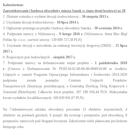
Kalendarium:
Zaprojektowanie i budowa obwodnicy miasta Sanok w ciągu drogi krajowej nr 28
1. Złożenie wniosku o wydanie decyzji środowiskowej –
30 sierpnia 2013 r.
2. Uzyskanie decyzji środowiskowej –
10 lipca 2014 r.
3. Ogłoszenie przetargu na projekt i budowę obwodnicy Sanoka –
30 września 2014 r.
4. Podpisanie umowy z Wykonawcą –
9 lutego 2016 r.
(Wykonawca: firma
Max Bögl
Polska Sp. z o.o., wartość umowy:
139 909 727,58 PLN)
5. Uzyskanie decyzji o zezwoleniu na realizację inwestycji drogowej (ZRID) –
21 lipca
2017 r.
6. Rozpoczęcie prac budowlanych –
sierpień 2017 r.
7. Podpisanie umowy na dofinansowanie unijne projektu –
1 października 2018
r.
(Umowa o Dofinansowanie Nr POIŚ.04.02.00-00-00-0049/18-00 ze środków
Unijnych w ramach Programu Operacyjnego Infrastruktura i Środowisko 2014-2020
podpisana została pomiędzy Centrum Unijnych Projektów
Transportowych (Instytucja pośrednicząca), a Generalną Dyrekcją Dróg Krajowych i
Autostrad (Beneficjent). Całkowity koszt projektu: 207 180 936,44 PLN. Maksymalna
kwota wydatków kwalifikowanych: 169 020 041,67 PLN).
Na 7-kilometrowym odcinku obwodnicy powstanie 12 obiektów inżynierskich, 4
obiektów na potokach górskich, 6 przejść dla zwierząt i przepustów pod obwodnicą, 8
przepustów ramowych pod drogami bocznymi. Zakończenie robót planowane jest końcem
bieżącego roku.