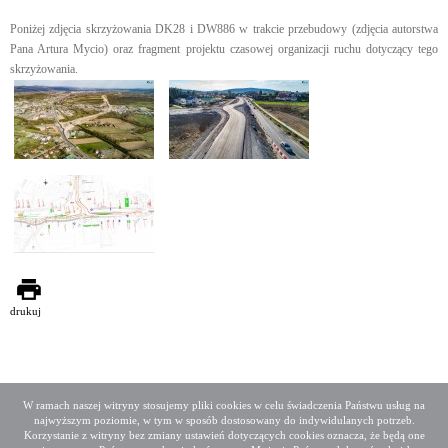
Poniżej zdjęcia skrzyżowania DK28 i DW886 w trakcie przebudowy (zdjęcia autorstwa
Pana Artura Mycio) oraz fragment projektu czasowej organizacji ruchu dotyczący tego
skrzyżowania.
drukuj
W ramach naszej witryny stosujemy pliki cookies w celu świadczenia Państwu usług na
najwyższym poziomie, w tym w sposób dostosowany do indywidulanych potrzeb.
Deklaracja dostępności
Mapa serwisu
Korzystanie z witryny bez zmiany ustawień dotyczących cookies oznacza, że będą one