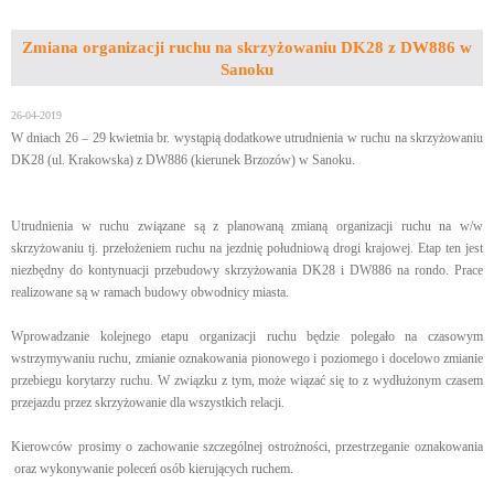
Zmiana organizacji ruchu na skrzyżowaniu DK28 z DW886 w
Sanoku
26-04-2019
W dniach 26 – 29 kwietnia br. wystąpią dodatkowe utrudnienia w ruchu na skrzyżowaniu
DK28 (ul. Krakowska) z DW886 (kierunek Brzozów) w Sanoku.
Utrudnienia w ruchu związane są z planowaną zmianą organizacji ruchu na w/w
skrzyżowaniu tj. przełożeniem ruchu na jezdnię południową drogi krajowej. Etap ten jest
niezbędny do kontynuacji przebudowy skrzyżowania DK28 i DW886 na rondo. Prace
realizowane są w ramach budowy obwodnicy miasta.
Wprowadzanie kolejnego etapu organizacji ruchu będzie polegało na czasowym
wstrzymywaniu ruchu, zmianie oznakowania pionowego i poziomego i docelowo zmianie
przebiegu korytarzy ruchu. W związku z tym, może wiązać się to z wydłużonym czasem
przejazdu przez skrzyżowanie dla wszystkich relacji.
Kierowców prosimy o zachowanie szczególnej ostrożności, przestrzeganie oznakowania
oraz wykonywanie poleceń osób kierujących ruchem.