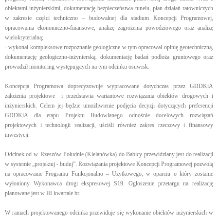
obiektami inżynierskimi, dokumentację bezpieczeństwa tunelu, plan działań ratowniczych
w zakresie części techniczno – budowalnej dla stadium Koncepcji Programowej,
opracowania ekonomiczno-finansowe, analizę zagrożenia powodziowego oraz analizę
wielokryterialną;
- wykonał kompleksowe rozpoznanie geologiczne w tym opracował opinię geotechniczną,
dokumentację geologiczno-inżynierską, dokumentację badań podłoża gruntowego oraz
prowadził monitoring występujących na tym odcinku osuwisk.
Koncepcja Programowa doprecyzowuje wypracowane dotychczas przez GDDKiA
założenia projektowe i przedstawia wariantowe rozwiązania obiektów drogowych i
inżynierskich. Celem jej będzie umożliwienie podjęcia decyzji dotyczących preferencji
GDDKiA dla etapu Projektu Budowlanego odnośnie docelowych rozwiązań
projektowych i technologii realizacji, uściśli również zakres rzeczowy i finansowy
inwestycji.
Odcinek od w. Rzeszów Południe (Kielanówka) do Babicy przewidziany jest do realizacji
w systemie „projektuj - buduj”. Rozwiązania projektowe Koncepcji Programowej pozwolą
na opracowanie Programu Funkcjonalno – Użytkowego, w oparciu o który zostanie
wyłoniony Wykonawca drogi ekspresowej S19. Ogłoszenie przetargu na realizację
planowane jest w III kwartale br.
W ramach projektowanego odcinka przewiduje się wykonanie obiektów inżynierskich w