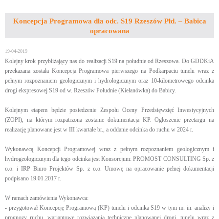
Koncepcja Programowa dla odc. S19 Rzeszów Płd. – Babica
opracowana
19-04-2019
Kolejny krok przybliżający nas do realizacji S19 na południe od Rzeszowa. Do GDDKiA
przekazana została Koncepcja Programowa pierwszego na Podkarpaciu tunelu wraz z
pełnym rozpoznaniem geologicznym i hydrologicznym oraz 10-kilometrowego odcinka
drogi ekspresowej S19 od w. Rzeszów Południe (Kielanówka) do Babicy.
Kolejnym etapem będzie posiedzenie Zespołu Oceny Przedsięwzięć Inwestycyjnych
(ZOPI), na którym rozpatrzona zostanie dokumentacja KP. Ogłoszenie przetargu na
realizację planowane jest w III kwartale br., a oddanie odcinka do ruchu w 2024 r.
Wykonawcą Koncepcji Programowej wraz z pełnym rozpoznaniem geologicznym i
hydrogeologicznym dla tego odcinka jest Konsorcjum: PROMOST CONSULTING Sp. z
o.o. i IRP Biuro Projektów Sp. z o.o. Umowę na opracowanie pełnej dokumentacji
podpisano 19.01.2017 r.
W ramach zamówienia Wykonawca:
- przygotował Koncepcję Programową (KP) tunelu i odcinka S19 w tym m. in. analizy i
prognozy ruchu, wariantowe rozwiązania techniczne planowanej drogi, tunelu wraz z