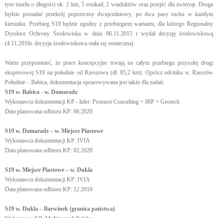
tym tunelu o długości ok. 2 km, 5 estakad, 2 wiaduktów oraz przejść dla zwierząt. Droga
będzie posiadać przekrój poprzeczny dwujezdniowy, po dwa pasy ruchu w każdym
kierunku. Przebieg S19 będzie zgodny z przebiegiem wariantu, dla którego Regionalny
Dyrektor Ochrony Środowiska w dniu 06.11.2015 r wydał decyzję środowiskową
(4.11.2016r. decyzja środowiskowa stała się ostateczna).
Warto przypomnieć, że prace koncepcyjne trwają na całym przebiegu przyszłej drogi
ekspresowej S19 na południe od Rzeszowa (dł. 85,2 km). Oprócz odcinka w. Rzeszów
Południe – Babica, dokumentacja opracowywana jest także dla zadań:
S19 w. Babica - w. Domaradz
Wykonawca dokumentacji KP - lider: Promost Consulting + IRP + Geotech
Data planowana odbioru KP: 06.2020
S19 w. Domaradz – w. Miejsce Piastowe
Wykonawca dokumentacji KP: IVIA
Data planowana odbioru KP: 02.2020
S19 w. Miejsce Piastowe – w. Dukla
Wykonawca dokumentacji KP: IVIA
Data planowana odbioru KP: 12.2019
S19 w. Dukla – Barwinek (granica państwa)