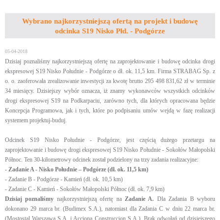
Wybrano najkorzystniejszą ofertą na projekt i budowę
odcinka S19 Nisko Płd. - Podgórze
05-04-2018
Dzisiaj poznaliśmy najkorzystniejszą ofertę na zaprojektowanie i budowę odcinka drogi
ekspresowej S19 Nisko Południe - Podgórze o dł. ok. 11,5 km. Firma STRABAG Sp. z
o. o. zaoferowała zrealizowanie inwestycji za kwotę brutto 295 498 831,62 zł w terminie
34 miesięcy. Dzisiejszy wybór oznacza, iż znamy wykonawców wszystkich odcinków
drogi ekspresowej S19 na Podkarpaciu, zarówno tych, dla których opracowana będzie
Koncepcja Programowa, jak i tych, które po podpisaniu umów wejdą w fazę realizacji
systemem projektuj-buduj.
Odcinek S19 Nisko Południe - Podgórze, jest częścią dużego przetargu na
zaprojektowanie i budowę drogi ekspresowej S19 Nisko Południe - Sokołów Małopolski
Północ. Ten 30-kilometrowy odcinek został podzielony na trzy zadania realizacyjne:
- Zadanie A - Nisko Południe – Podgórze (dł. ok. 11,5 km)
- Zadanie B - Podgórze - Kamień (dł. ok. 10,5 km)
- Zadanie C - Kamień - Sokołów Małopolski Północ (dł. ok. 7,9 km)
Dzisiaj poznaliśmy
najkorzystniejszą ofertę na
Zadanie A.
Dla Zadania B wyboru
dokonano 29 marca br. (Budimex S.A.), natomiast dla Zadania C w dniu 22 marca br.
(Mostostal Warszawa S.A. i Acciona Construccion S.A.). Brak odwołań od dzisiejszego