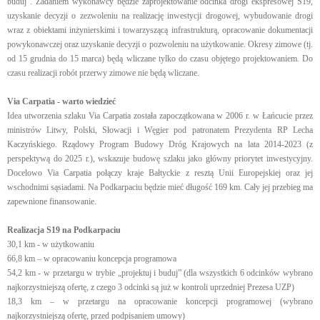
buduj”. Zadaniem wykonawcy będzie zaprojektowanie odcinka drogi ekspresowej S19,
uzyskanie decyzji o zezwoleniu na realizację inwestycji drogowej, wybudowanie drogi
wraz z obiektami inżynierskimi i towarzyszącą infrastrukturą, opracowanie dokumentacji
powykonawczej oraz uzyskanie decyzji o pozwoleniu na użytkowanie. Okresy zimowe (tj.
od 15 grudnia do 15 marca) będą wliczane tylko do czasu objętego projektowaniem. Do
czasu realizacji robót przerwy zimowe nie będą wliczane.
Via Carpatia - warto wiedzieć
Idea utworzenia szlaku Via Carpatia została zapoczątkowana w 2006 r. w Łańcucie przez
ministrów Litwy, Polski, Słowacji i Węgier pod patronatem Prezydenta RP Lecha
Kaczyńskiego. Rządowy Program Budowy Dróg Krajowych na lata 2014-2023 (z
perspektywą do 2025 r.), wskazuje budowę szlaku jako główny priorytet inwestycyjny.
Docelowo Via Carpatia połączy kraje Bałtyckie z resztą Unii Europejskiej oraz jej
wschodnimi sąsiadami. Na Podkarpaciu będzie mieć długość 169 km. Cały jej przebieg ma
zapewnione finansowanie.
Realizacja S19 na Podkarpaciu
30,1 km - w użytkowaniu
66,8 km – w opracowaniu koncepcja programowa
54,2 km - w przetargu w trybie „projektuj i buduj” (dla wszystkich 6 odcinków wybrano
najkorzystniejszą ofertę, z czego 3 odcinki są już w kontroli uprzedniej Prezesa UZP)
18,3 km – w przetargu na opracowanie koncepcji programowej (wybrano
najkorzystniejszą ofertę, przed podpisaniem umowy)