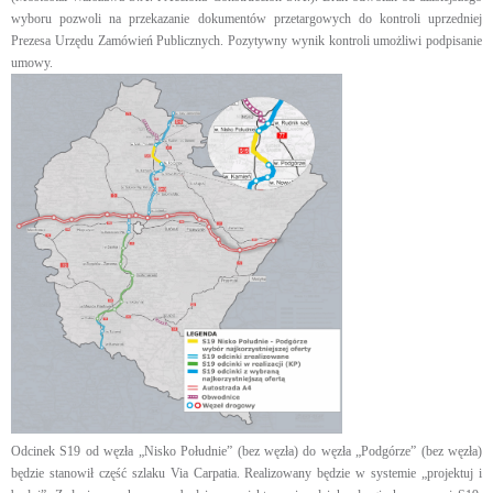
wyboru pozwoli na przekazanie dokumentów przetargowych do kontroli uprzedniej
Prezesa Urzędu Zamówień Publicznych. Pozytywny wynik kontroli umożliwi podpisanie
umowy.
Odcinek S19 od węzła „Nisko Południe” (bez węzła) do węzła „Podgórze” (bez węzła)
będzie stanowił część szlaku Via Carpatia. Realizowany będzie w systemie „projektuj i