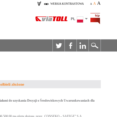
A
A
WERSJA KONTRASTOWA
A
PL
łbieli złożone
iałami do uzyskania Decyzji o Środowiskowych Uwarunkowaniach dla
 5 596 500,00 ma oferta złożona przez „CONSEKO – SAFEGE” S.A.