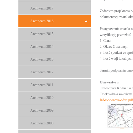
Archiwum 2017
Zadaniem projektanta b
dokumentacji został ok
Archiwum 2016
Postępowanie zostało 
Archiwum 2015
weryfikację przeszło 9
1. Cena.
Archiwum 2014
2. Okres Gwarancji.
3. Ilość spotkań ze sp
4. Ilość wizji lokalnych
Archiwum 2013
Termin podpisania umow
Archiwum 2012
O inwestycji:
Archiwum 2011
Obwodnica Kołbieli o d
Człekówka a zakończy w
Archiwum 2010
Inf-z-otwarcia-ofert.p
Archiwum 2009
Archiwum 2008