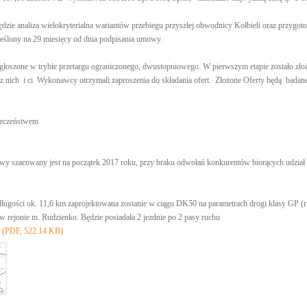
ędzie analiza wielokryterialna wariantów przebiegu przyszłej obwodnicy Kołbieli oraz przyg
reślony na 29 miesięcy od dnia podpisania umowy.
ogłoszone w trybie przetargu ograniczonego, dwustopniowego. W pierwszym etapie zostało z
 z nich i ci Wykonawcy otrzymali zaproszenia do składania ofert. Złożone Oferty będą badane
ołeczeństwem
y szacowany jest na początek 2017 roku, przy braku odwołań konkurentów biorących udział 
ługości ok. 11,6 km zaprojektowana zostanie w ciągu DK50 na parametrach drogi klasy GP (
 rejonie m. Rudzienko. Będzie posiadała 2 jezdnie po 2 pasy ruchu
df (PDF, 522.14 KB)