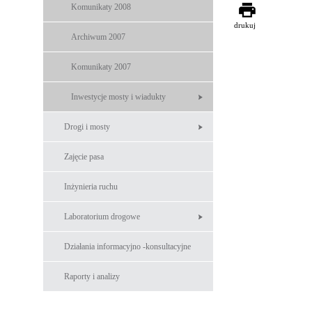
Komunikaty 2008
drukuj
Archiwum 2007
Komunikaty 2007
Inwestycje mosty i wiadukty
Drogi i mosty
Zajęcie pasa
Inżynieria ruchu
Laboratorium drogowe
Działania informacyjno -konsultacyjne
Raporty i analizy