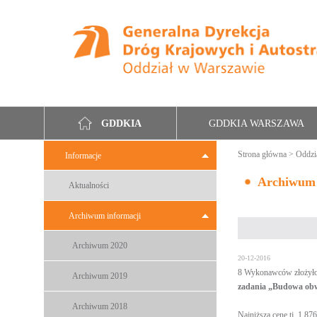
GDDKIA WARSZAWA
GDDKIA
Strona główna
>
Oddzi
Informacje
Archiwum
Aktualności
Archiwum informacji
Archiwum 2020
20-12-2016
8 Wykonawców złożyło
Archiwum 2019
zadania „Budowa obwo
Archiwum 2018
Najniższą cenę tj. 1 