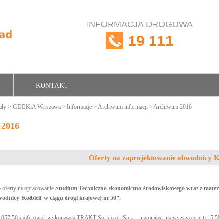
INFORMACJA DROGOWA
19 111
KONTAKT
ały
>
GDDKiA Warszawa
>
Informacje
>
Archiwum informacji
> Archiwum 2016
 2016
Oferty na zaprojektowanie obwodnicy Ko
 oferty na opracowanie
Studium Techniczno-ekonomiczno-środowiskowego wraz z mater
dnicy Kołbieli w ciągu drogi krajowej nr 50”.
876 057,50 zaoferował wykonawca TRAKT Sp. z o.o., Sp.k., natomiast najwyższą cenę tj.