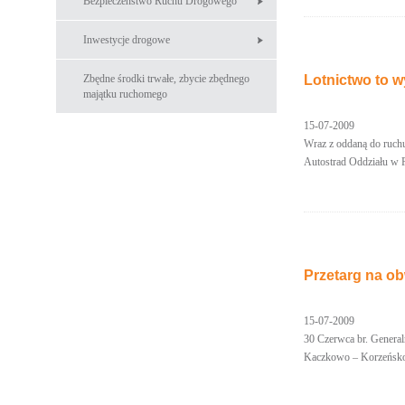
Bezpieczeństwo Ruchu Drogowego
Inwestycje drogowe
Zbędne środki trwałe, zbycie zbędnego
Lotnictwo to 
majątku ruchomego
15-07-2009
Wraz z oddaną do ruchu
Autostrad Oddziału w 
Przetarg na o
15-07-2009
30 Czerwca br. Genera
Kaczkowo – Korzeńsk