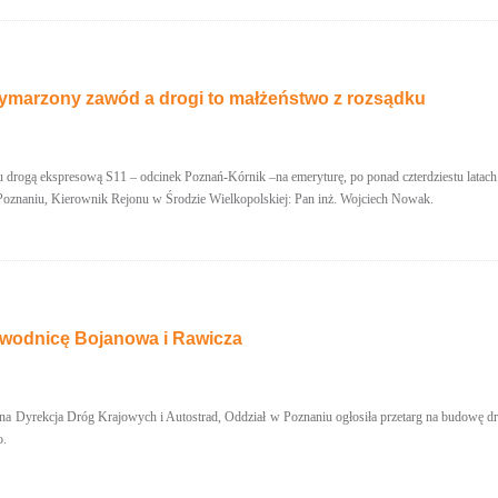
wymarzony zawód a drogi to małżeństwo z rozsądku
 drogą ekspresową S11 – odcinek Poznań-Kórnik –na emeryturę, po ponad czterdziestu latac
Poznaniu, Kierownik Rejonu w Środzie Wielkopolskiej: Pan inż. Wojciech Nowak.
bwodnicę Bojanowa i Rawicza
lna Dyrekcja Dróg Krajowych i Autostrad, Oddział w Poznaniu ogłosiła przetarg na budowę
o.