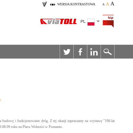
A
A
WERSJA KONTRASTOWA
A
PL
e
za budowę i funkcjonowanie dróg. Z tej okazji zapraszamy na wystawę "190-lat
– 09.08.09 roku na Placu Wolności w Poznaniu.