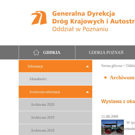
GDDKIA POZNAŃ
GDDKIA
Strona główna
>
Oddzi
Informacje
Archiwum
Aktualności
Archiwum informacji
Wystawa z okaz
Archiwum 2020
11-08-2009
Archiwum 2019
W tym
central
Archiwum 2018