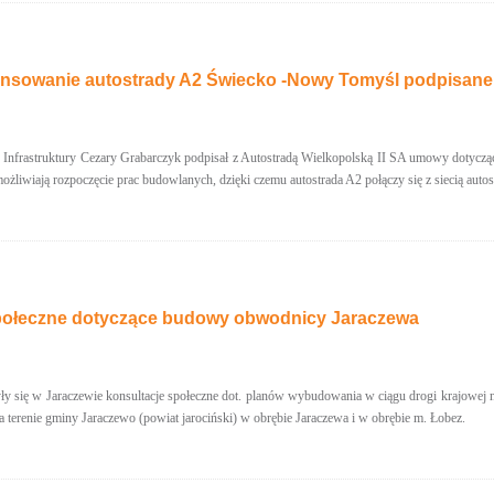
nsowanie autostrady A2 Świecko -Nowy Tomyśl podpisane
r Infrastruktury Cezary Grabarczyk podpisał z Autostradą Wielkopolską II SA umowy dotycz
liwiają rozpoczęcie prac budowlanych, dzięki czemu autostrada A2 połączy się z siecią auto
połeczne dotyczące budowy obwodnicy Jaraczewa
y się w Jaraczewie konsultacje społeczne dot. planów wybudowania w ciągu drogi krajowej 
a terenie gminy Jaraczewo (powiat jarociński) w obrębie Jaraczewa i w obrębie m. Łobez.