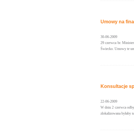
Umowy na fina
30-06-2009
29 czerwca br. Ministe
Świecko. Umowy te umoż
Konsultacje s
22-06-2009
W dniu 2 czerwca odbył
zlokalizowana byłaby n