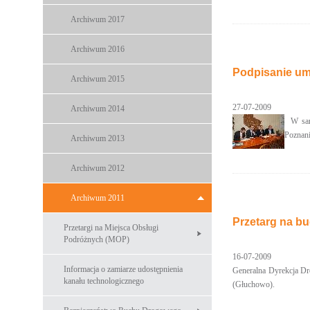
Archiwum 2017
Archiwum 2016
Podpisanie um
Archiwum 2015
27-07-2009
Archiwum 2014
W sam
Poznani
Archiwum 2013
Archiwum 2012
Archiwum 2011
Przetarg na b
Przetargi na Miejsca Obsługi
Podróżnych (MOP)
16-07-2009
Informacja o zamiarze udostępnienia
Generalna Dyrekcja Dr
kanału technologicznego
(Głuchowo).