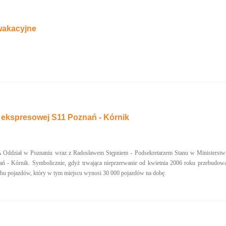
wakacyjne
 ekspresowej S11 Poznań - Kórnik
ddział w Poznaniu wraz z Radosławem Stępniem - Podsekretarzem Stanu w Ministerstwie 
ń - Kórnik. Symbolicznie, gdyż trwająca nieprzerwanie od kwietnia 2006 roku przebudo
chu pojazdów, który w tym miejscu wynosi 30 000 pojazdów na dobę.