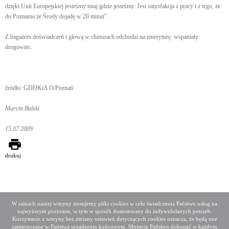
dzięki Unii Europejskiej jesteśmy tutaj gdzie jesteśmy. Jest satysfakcja z pracy i z tego, że
do Poznania ze Środy dojadę w 20 minut”.
Z bagażem doświadczeń i głową w chmurach odchodzi na emeryturę
wspaniały
drogowiec.
źródło: GDDKiA O/Poznań
Marcin Bulski
15.07.2009
drukuj
W ramach naszej witryny stosujemy pliki cookies w celu świadczenia Państwu usług na
najwyższym poziomie, w tym w sposób dostosowany do indywidulanych potrzeb.
Deklaracja dostępności
Mapa serwisu
Korzystanie z witryny bez zmiany ustawień dotyczących cookies oznacza, że będą one
Media społecznościowe
Twitter
Facebook
Linkedin
zamieszczane w Państwa urządzeniu końcowym. Możecie Państwo dokonać w każdym