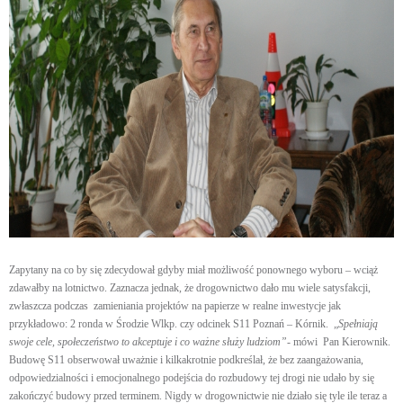
Zapytany na co by się zdecydował gdyby miał możliwość ponownego wyboru – wciąż
zdawałby na lotnictwo. Zaznacza jednak, że drogownictwo dało mu wiele satysfakcji,
zwłaszcza podczas
zamieniania projektów na papierze w realne inwestycje jak
przykładowo: 2 ronda w Środzie Wlkp. czy odcinek S11 Poznań – Kórnik.
„
Spełniają
swoje cele, społeczeństwo to akceptuje i co ważne służy ludziom”-
mówi
Pan Kierownik.
Budowę S11 obserwował uważnie i kilkakrotnie podkreślał, że bez zaangażowania,
odpowiedzialności i emocjonalnego podejścia do rozbudowy tej drogi nie udało by się
zakończyć budowy przed terminem. Nigdy w drogownictwie nie działo się tyle ile teraz a