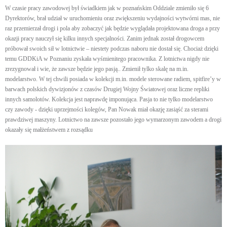
W czasie pracy zawodowej był świadkiem jak w poznańskim Oddziale zmieniło się 6
Dyrektorów, brał udział w uruchomieniu oraz zwiększeniu wydajności wytwórni mas, nie
raz przemierzał drogi i pola aby zobaczyć jak będzie wyglądała projektowana droga a przy
okazji pracy nauczył się kilku innych specjalności. Zanim jednak został drogowcem
próbował swoich sił w lotnictwie – niestety podczas naboru nie dostał się. Chociaż dzięki
temu GDDKiA w Poznaniu zyskała wyśmienitego pracownika. Z lotnictwa nigdy nie
zrezygnował i wie, że zawsze będzie jego pasją.. Zmienił tylko skalę na m.in.
modelarstwo. W tej chwili posiada w kolekcji m.in. modele sterowane radiem, spitfire’y w
barwach polskich dywizjonów z czasów Drugiej Wojny Światowej oraz liczne repliki
innych samolotów. Kolekcja jest naprawdę imponująca. Pasja to nie tylko modelarstwo
czy zawody - dzięki uprzejmości kolegów, Pan Nowak miał okazję zasiąść za sterami
prawdziwej maszyny. Lotnictwo na zawsze pozostało jego wymarzonym zawodem a drogi
okazały się małżeństwem z rozsądku