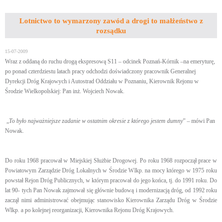
Lotnictwo to wymarzony zawód a drogi to małżeństwo z
rozsądku
15-07-2009
Wraz z oddaną do ruchu drogą ekspresową S11 – odcinek Poznań-Kórnik –na emeryturę,
po ponad czterdziestu latach pracy odchodzi doświadczony pracownik Generalnej
Dyrekcji Dróg Krajowych i Autostrad Oddziału w Poznaniu, Kierownik Rejonu w
Środzie Wielkopolskiej: Pan inż. Wojciech Nowak.
„
To było najważniejsze zadanie w ostatnim okresie z którego jestem dumny
” – mówi Pan
Nowak.
Do roku 1968 pracował w Miejskiej Służbie Drogowej. Po roku 1968 rozpoczął prace w
Powiatowym Zarządzie Dróg Lokalnych w Środzie Wlkp. na mocy którego w 1975 roku
powstał Rejon Dróg Publicznych, w którym pracował do jego końca, tj. do 1991 roku. Do
lat 90- tych Pan Nowak zajmował się głównie budową i modernizacją dróg, od 1992 roku
zaczął nimi administrować obejmując stanowisko Kierownika Zarządu Dróg w Środzie
Wlkp. a po kolejnej reorganizacji, Kierownika Rejonu Dróg Krajowych.