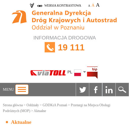
A
A
WERSJA KONTRASTOWA
A
INFORMACJA DROGOWA
19 111
PL
MENU
Strona główna
>
Oddziały
>
GDDKiA Poznań
>
Przetargi na Miejsca Obsługi
Podróżnych (MOP)
> Aktualne
Aktualne