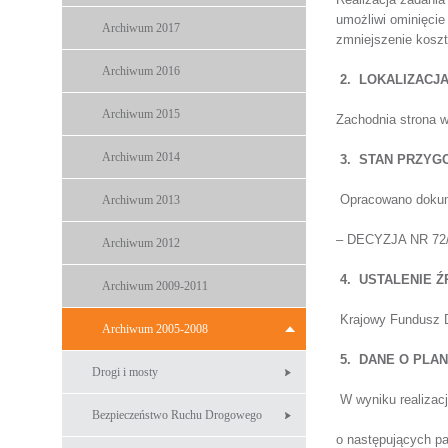
umożliwi ominięci
Archiwum 2017
zmniejszenie kosz
Archiwum 2016
2.
LOKALIZACJA
Archiwum 2015
Zachodnia strona w
Archiwum 2014
3.
STAN PRZYGO
Opracowano doku
Archiwum 2013
– DECYZJA NR 72/D
Archiwum 2012
4.
USTALENIE Ź
Archiwum 2009-2011
Krajowy Fundusz 
Archiwum 2005-2008
5.
DANE O PLA
Drogi i mosty
W wyniku realizacj
Bezpieczeństwo Ruchu Drogowego
o następujących pa