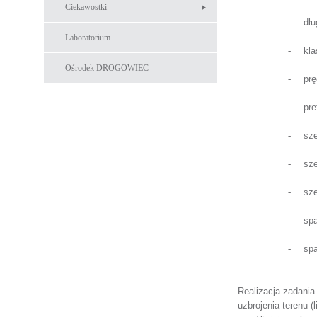
Ciekawostki
-
dł
Laboratorium
-
kla
Ośrodek DROGOWIEC
-
prę
-
pre
-
sze
-
sz
-
sz
-
spa
-
spa
Realizacja zadania
uzbrojenia terenu
(