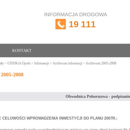
INFORMACJA DROGOWA
19 111
KONTAKT
ały
>
GDDKiA Opole
>
Informacje
>
Archiwum informacji
> Archiwum 2005-2008
2005-2008
Obwodnica Poborszowa - podpisani
E CELOWOŚCI WPROWADZENIA INWESTYCJI DO PLANU 2007R.:
 poprawi warunki ruchu w najtrudniejszym miejscu na ciągu drogi krajowej Nr