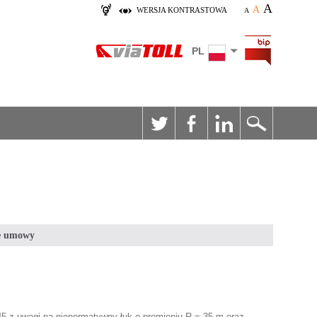
A
A
WERSJA KONTRASTOWA
A
PL
e umowy
 45 z uwagi na nienormatywny łuk o promieniu R = 35 m oraz