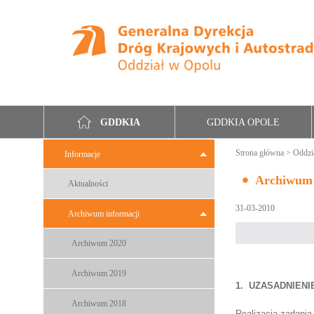
GDDKIA OPOLE
GDDKIA
Strona główna
>
Oddzi
Informacje
Archiwum 
Aktualności
31-03-2010
Archiwum informacji
Archiwum 2020
Archiwum 2019
1.
UZASADNIENI
Archiwum 2018
Realizacja zadania