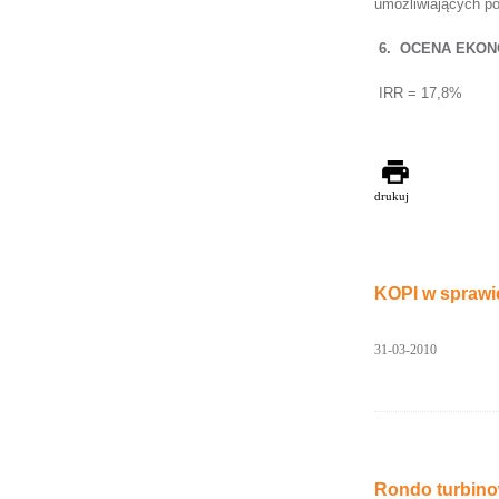
umożliwiających po
6.
OCENA EKON
IRR = 17,8%
drukuj
KOPI w sprawi
31-03-2010
Rondo turbino