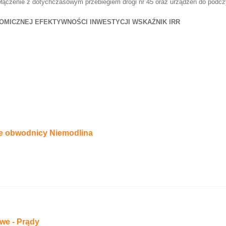
łączenie z dotychczasowym przebiegiem drogi nr 45 oraz urządzeń do podcz
OMICZNEJ EFEKTYWNOŚCI INWESTYCJI WSKAŹNIK IRR
e obwodnicy Niemodlina
we - Prądy