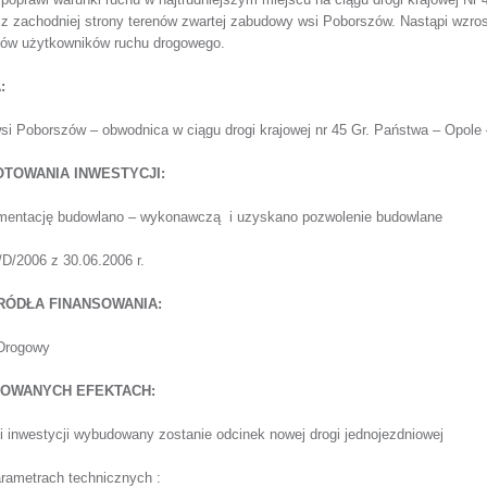
e
z zachodniej strony terenów zwartej zabudowy wsi Poborszów.
Nastąpi wzro
tów użytkowników ruchu drogowego.
:
si Poborszów – obwodnica w ciągu drogi krajowej nr 45
Gr. Państwa – Opole
TOWANIA INWESTYCJI:
mentację budowlano – wykonawczą
i uzyskano pozwolenie budowlane
/2006 z 30.06.2006 r.
RÓDŁA FINANSOWANIA:
Drogowy
NOWANYCH EFEKTACH:
i inwestycji wybudowany zostanie odcinek nowej drogi jednojezdniowej
rametrach technicznych :