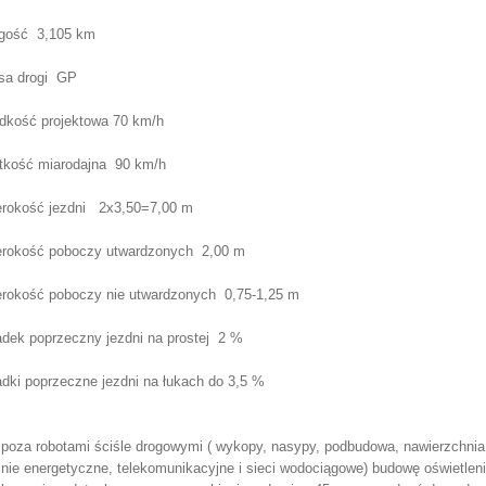
ugość
3,105 km
sa drogi
GP
dkość projektowa
70 km/h
tkość miarodajna
90 km/h
rokość jezdni
2x3,50=7,00 m
erokość poboczy utwardzonych
2,00 m
erokość poboczy nie utwardzonych
0,75-1,25 m
dek poprzeczny jezdni na prostej
2 %
dki poprzeczne jezdni na łukach
do 3,5 %
 poza robotami ściśle drogowymi ( wykopy, nasypy, podbudowa, nawierzchnia
linie energetyczne, telekomunikacyjne i sieci wodociągowe) budowę oświetl