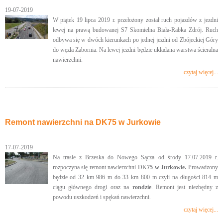
19-07-2019
W piątek 19 lipca 2019 r. przełożony został ruch pojazdów z jezdni
lewej na prawą budowanej S7 Skomielna Biała-Rabka Zdrój. Ruch
odbywa się w dwóch kierunkach po jednej jezdni od Zbójeckiej Góry
do węzła Zabornia. Na lewej jezdni będzie układana warstwa ścieralna
nawierzchni.
czytaj więcej...
Remont nawierzchni na DK75 w Jurkowie
17-07-2019
Na trasie z Brzeska do Nowego Sącza od środy 17.07.2019 r.
rozpoczyna się remont nawierzchni DK
75 w Jurkowie.
Prowadzony
będzie od 32 km 986 m do 33 km 800 m czyli na długości 814 m
ciągu głównego drogi oraz na
rondzie
. Remont jest niezbędny z
powodu uszkodzeń i spękań nawierzchni.
czytaj więcej...