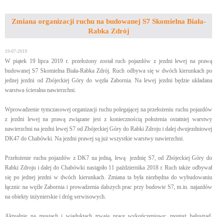
Zmiana organizacji ruchu na budowanej S7 Skomielna Biała-
Rabka Zdrój
19-07-2019
W piątek 19 lipca 2019 r. przełożony został ruch pojazdów z jezdni lewej na prawą
budowanej S7 Skomielna Biała-Rabka Zdrój. Ruch odbywa się w dwóch kierunkach po
jednej jezdni od Zbójeckiej Góry do węzła Zabornia. Na lewej jezdni będzie układana
warstwa ścieralna nawierzchni.
Wprowadzenie tymczasowej organizacji ruchu polegającej na przełożeniu ruchu pojazdów
z jezdni lewej na prawą związane jest z koniecznością położenia ostatniej warstwy
nawierzchni na jezdni lewej S7 od Zbójeckiej Góry do Rabki Zdroju i dalej dwujezdniowej
DK47 do Chabówki. Na jezdni prawej są już wszystkie warstwy nawierzchni.
Przełożenie ruchu pojazdów z DK7 na jedną, lewą jezdnię S7, od Zbójeckiej Góry do
Rabki Zdroju i dalej do Chabówki nastąpiło 11 października 2018 r. Ruch także odbywał
się po jednej jezdni w dwóch kierunkach. Zmiana ta była niezbędna do wybudowaniu
łącznic na węźle Zabornia i prowadzenia dalszych prac przy budowie S7, m.in. najazdów
na obiekty inżynierskie i dróg serwisowych.
Aktualnie na mostach i wiaduktach trwają prace wykończeniowe: montaż balustrad,