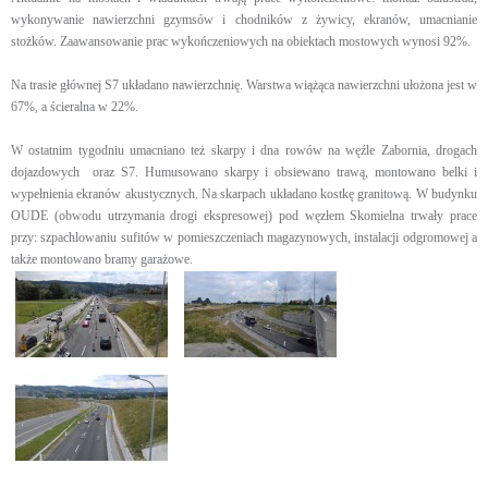
wykonywanie nawierzchni gzymsów i chodników z żywicy, ekranów, umacnianie
stożków. Zaawansowanie prac wykończeniowych na obiektach mostowych wynosi 92%.
Na trasie głównej S7 układano nawierzchnię. Warstwa wiążąca nawierzchni ułożona jest w
67%, a ścieralna w 22%.
W ostatnim tygodniu umacniano też skarpy i dna rowów na węźle Zabornia, drogach
dojazdowych oraz S7. Humusowano skarpy i obsiewano trawą, montowano belki i
wypełnienia ekranów akustycznych. Na skarpach układano kostkę granitową. W budynku
OUDE (obwodu utrzymania drogi ekspresowej) pod węzłem Skomielna trwały prace
przy: szpachlowaniu sufitów w pomieszczeniach magazynowych, instalacji odgromowej a
także montowano bramy garażowe.