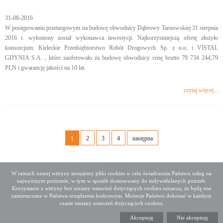
31-08-2016
W postępowaniu przetargowym na budowę obwodnicy Dąbrowy Tarnowskiej 31 sierpnia
2016 r. wyłoniony został wykonawca inwestycji. Najkorzystniejszą ofertę złożyło
konsorcjum: Kieleckie Przedsiębiorstwo Robót Drogowych Sp. z o.o. i VISTAL
GDYNIA S.A. , które zaoferowało za budowę obwodnicy cenę brutto 79 734 244,79
PLN i gwarancję jakości na 10 lat.
czytaj więcej...
1
2
3
4
następna
W ramach naszej witryny stosujemy pliki cookies w celu świadczenia Państwu usług na
najwyższym poziomie, w tym w sposób dostosowany do indywidulanych potrzeb.
Deklaracja dostępności
Mapa serwisu
Korzystanie z witryny bez zmiany ustawień dotyczących cookies oznacza, że będą one
Media społecznościowe
Twitter
Facebook
Linkedin
zamieszczane w Państwa urządzeniu końcowym. Możecie Państwo dokonać w każdym
czasie zmiany ustawień dotyczących cookies.
Copyright 2015 GDDKiA
Akceptuję
Nie akceptuję
Generalna Dyrekcja Dróg Krajowych i Autostrad
ul. Wronia 53, 00-874 Warszawa, Tel +48 22 375 88 88