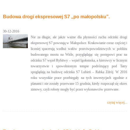
Budowa drogi ekspresowej S7 „po małopolsku”.
30-12-2016
Nie za długie, ale jakże ważne dla płynności ruchu odcinki drogi
ekspresowej S7 powstają w Małopolsce. Krakowianie coraz częściej i
liczniej spacerują wzdłuż wałów przeciwpowodziowych w pobliżu
budowanego mostu na Wiśle, przyglądając się postępowi prac na
odcinku S7 węzeł Rybitwy – węzeł Igołomska, a kierowcy w licznym
towarzystwie i spowolnionym tempie podróżujący pod Tatry
spoglądają na budowę odcinka S7 Lubień – Rabka Zdrój. W 2016
roku wszystkie prace przebiegały na tych inwestycjach zgodnie z
planami i nie zostały przerwane 15 grudnia, kiedy rozpoczął się okres
zimowy, czyli roboty mogły być przez wykonawców przerwane.
czytaj więcej...