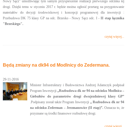
Nowy Sącz” umożliwiając tym samym przyspieszenie realizacji pierwszego odcinka tej
drogi. Dzięki temu w styczniu 2017 r. będzie można ogłosić przetarg na przygotowanie
materiałów do decyzji środowiskowej i koncepcji programowej dla inwestycji :
Przebudowa DK 75 klasy GP na odc. Brzesko - Nowy Sącz odc. I -
II etap łącznika
"Brzeskiego".
czytaj więcej...
Będą zmiany na dk94 od Modlnicy do Zedermana.
29-11-2016
Minister Infrastruktury i Budownictwa Andrzej Adamczyk podpisał
Program Inwestycji
„Rozbudowa dk nr 94 na odcinku Modlnica –
Giebułtów do parametrów drogi dwujezdniowej klasy GP”
.Podpisany został także Program Inwestycji
„ Rozbudowa dk nr 94
na odcinku Zederman – Jerzmanowice (II etap)”.
Oznacza to, że
przyznane są środki finansowe rozbudowę drogi.
czytaj więcej...