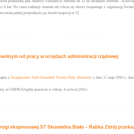
 został przekazany plac budowy wykonawcy remontu dk 52 na odcinkach Izdebnik - Krzyw
ści 6 km. Do czasu realizacji remontu nie wlicza się okresu związanego z organizacją Świ
ewnienia pełnej przejezdności po drodze krajowej nr 52.
 wolnym od pracy w urzędach administracji rządowej
iązku z
Zarządzeniem Szefa Kancelarii Prezesa Rady Ministrów
z dnia 11 maja 2016 r., dzi
emy, że GDDKiA będzie pracować w sobotę, 4 czerwca 2016 r.
rogi ekspresowej S7 Skomielna Biała – Rabka Zdrój przek