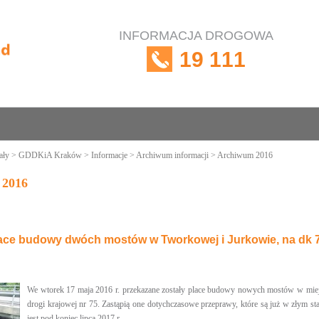
INFORMACJA DROGOWA
19 111
ały
>
GDDKiA Kraków
>
Informacje
>
Archiwum informacji
> Archiwum 2016
 2016
ace budowy dwóch mostów w Tworkowej i Jurkowie, na dk 
We wtorek 17 maja 2016 r. przekazane zostały place budowy nowych mostów w mie
drogi krajowej nr 75. Zastąpią one dotychczasowe przeprawy, które są już w złym 
jest pod koniec lipca 2017 r.