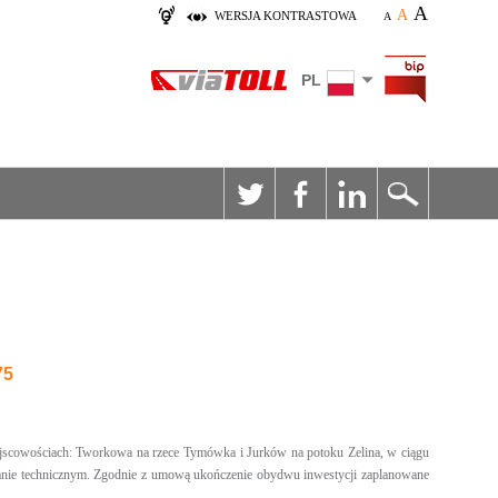
A
A
WERSJA KONTRASTOWA
A
PL
75
jscowościach: Tworkowa na rzece Tymówka i Jurków na potoku Zelina, w ciągu
stanie technicznym. Zgodnie z umową ukończenie obydwu inwestycji zaplanowane