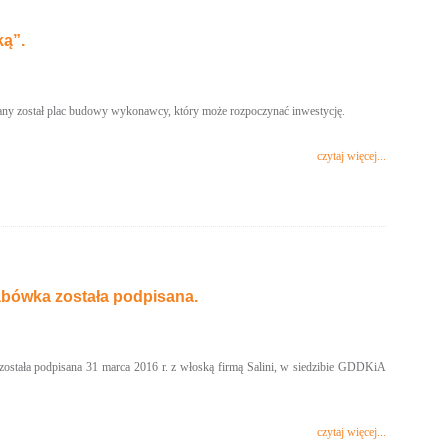
ą”.
ny został plac budowy wykonawcy, który może rozpoczynać inwestycję.
czytaj więcej...
abówka została podpisana.
tała podpisana 31 marca 2016 r. z włoską firmą Salini, w siedzibie GDDKiA
czytaj więcej...