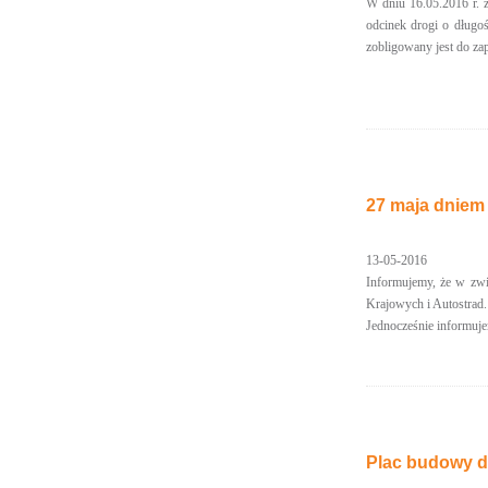
W dniu 16.05.2016 r.
odcinek drogi o długo
zobligowany jest do zap
27 maja dniem
13-05-2016
Informujemy, że w zw
Krajowych i Autostrad.
Jednocześnie informuj
Plac budowy d