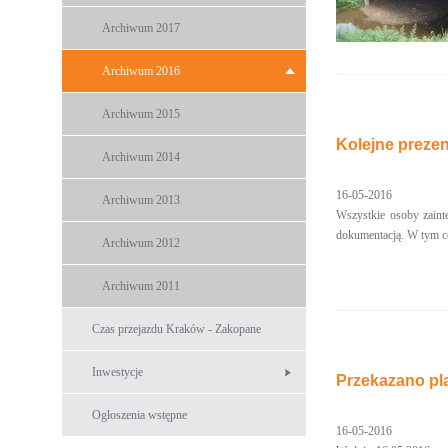
Archiwum 2017
Archiwum 2016
Archiwum 2015
Kolejne prezen
Archiwum 2014
16-05-2016
Archiwum 2013
Wszystkie osoby zaint
dokumentacją. W tym c
Archiwum 2012
Archiwum 2011
Czas przejazdu Kraków - Zakopane
Inwestycje
Przekazano pl
Ogłoszenia wstępne
16-05-2016