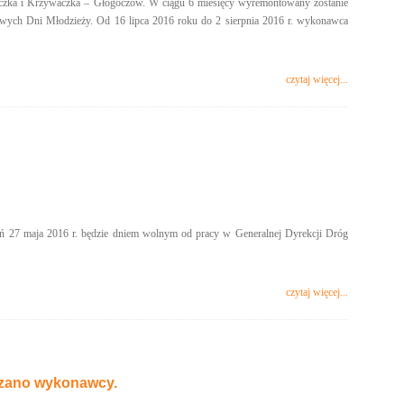
aczka i Krzywaczka – Głogoczów. W ciągu 6 miesięcy wyremontowany zostanie
atowych Dni Młodzieży. Od 16 lipca 2016 roku do 2 sierpnia 2016 r. wykonawca
czytaj więcej...
eń 27 maja 2016 r. będzie dniem wolnym od pracy w Generalnej Dyrekcji Dróg
czytaj więcej...
azano wykonawcy.