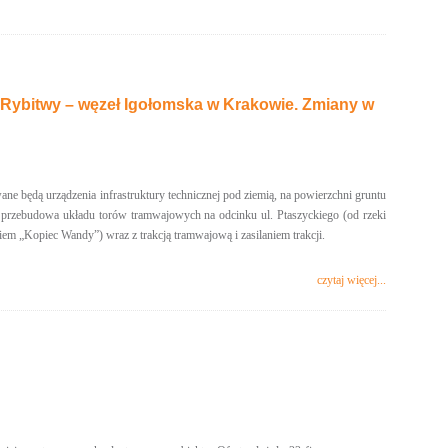
ybitwy – węzeł Igołomska w Krakowie. Zmiany w
będą urządzenia infrastruktury technicznej pod ziemią, na powierzchni gruntu
est przebudowa układu torów tramwajowych na odcinku ul. Ptaszyckiego (od rzeki
iem „Kopiec Wandy”) wraz z trakcją tramwajową i zasilaniem trakcji.
czytaj więcej...