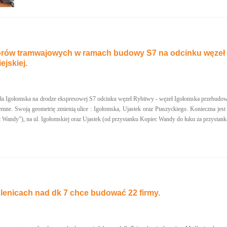
rów tramwajowych w ramach budowy S7 na odcinku węzeł R
ejskiej.
Igołomska na drodze ekspresowej S7 odcinku węzeł Rybitwy - węzeł Igołomska przebudowane 
ziemne. Swoją geometrię zmienią ulice : Igołomska, Ujastek oraz Ptaszyckiego. Konieczna j
c Wandy”), na ul. Igołomskiej oraz Ujastek (od przystanku Kopiec Wandy do łuku za przystank
lenicach nad dk 7 chce budować 22 firmy.