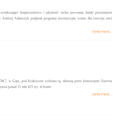
zwiększające bezpieczeństwo i płynność ruchu powstaną dzięki przyznanym
ury Andrzej Adamczyk podpisał programy inwestycyjne ważne dla rozwoju sieci
czytaj więcej...
na DK7, w Gaju, pod Krakowem wybrano tą, złożoną przez konsorcjum: Eurovia
osi ponad 31 mln 825 tys. zł brutto.
czytaj więcej...