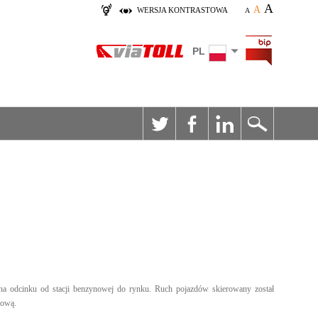
A
A
WERSJA KONTRASTOWA
A
PL
na odcinku od stacji benzynowej do rynku. Ruch pojazdów skierowany został
dową.