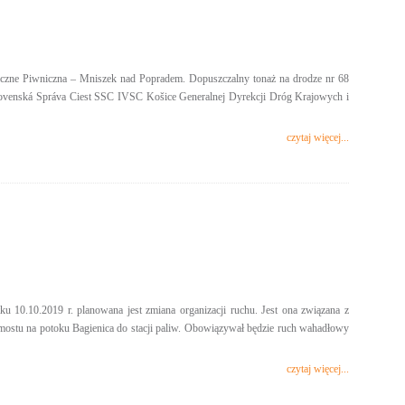
niczne Piwniczna – Mniszek nad Popradem. Dopuszczalny tonaż na drodze nr 68
 Slovenská Správa Ciest SSC IVSC Košice Generalnej Dyrekcji Dróg Krajowych i
czytaj więcej...
0.10.2019 r. planowana jest zmiana organizacji ruchu. Jest ona związana z
mostu na potoku Bagienica do stacji paliw. Obowiązywał będzie ruch wahadłowy
czytaj więcej...