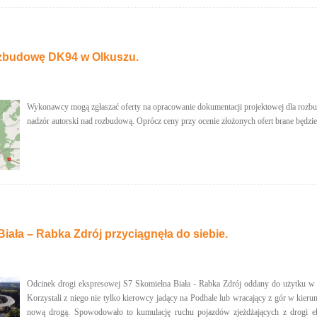
ozbudowę DK94 w Olkuszu.
Wykonawcy mogą zgłaszać oferty na opracowanie dokumentacji projektowej dla rozbu
nadzór autorski nad rozbudową. Oprócz ceny przy ocenie złożonych ofert brane będzi
iała – Rabka Zdrój przyciągnęła do siebie.
Odcinek drogi ekspresowej S7 Skomielna Biała - Rabka Zdrój oddany do użytku w o
Korzystali z niego nie tylko kierowcy jadący na Podhale lub wracający z gór w kierun
nową drogą. Spowodowało to kumulację ruchu pojazdów zjeżdżających z drogi ek