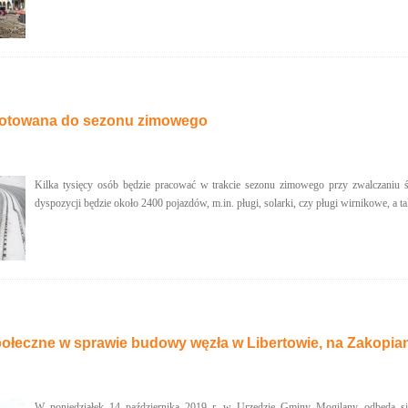
otowana do sezonu zimowego
Kilka tysięcy osób będzie pracować w trakcie sezonu zimowego przy zwalczaniu 
dyspozycji będzie około 2400 pojazdów, m.in. pługi, solarki, czy pługi wirnikowe, a t
połeczne w sprawie budowy węzła w Libertowie, na Zakopia
W poniedziałek 14 października 2019 r. w Urzędzie Gminy Mogilany odbędą się