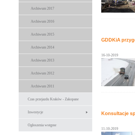
Archiwum 2017
Archiwum 2016
Archiwum 2015
GDDKiA przyg
Archiwum 2014
16-10-2019
Archiwum 2013
Archiwum 2012
Archiwum 2011
Czas przejazdu Kraków - Zakopane
Inwestycje
Konsultacje s
Ogłoszenia wstępne
11-10-2019