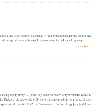
dowy drogi krajowej nr 94 na odcinku 4,4 km, przebiegającym przez Olkusz oraz
e pod uwagę doświadczenie zespołu projektowego i projektanta drogowego.
czytaj więcej...
statnią sobotę cieszył się przez cały weekend bardzo dużym zainteresowaniem.
ku Krakowa, ale także wiele osób, które specjalnie przybyły, by przejechać się tą
spresowej do ronda i DK28 w Skomielnej, która jest drogą jednojezdniową.