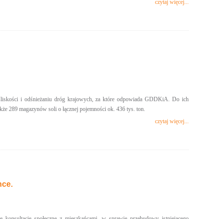
czytaj więcej...
śliskości i odśnieżaniu dróg krajowych, za które odpowiada GDDKiA. Do ich
akże 289 magazynów soli o łącznej pojemności ok. 436 tys. ton.
czytaj więcej...
nce.
 konsultacje społeczne z mieszkańcami, w sprawie przebudowy istniejącego