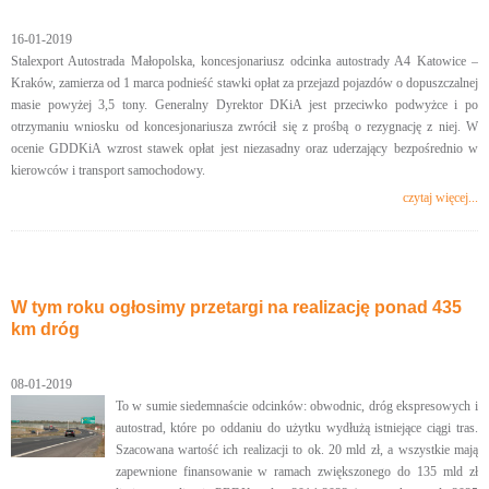
16-01-2019
Stalexport Autostrada Małopolska, koncesjonariusz odcinka autostrady A4 Katowice –
Kraków, zamierza od 1 marca podnieść stawki opłat za przejazd pojazdów o dopuszczalnej
masie powyżej 3,5 tony. Generalny Dyrektor DKiA jest przeciwko podwyżce i po
otrzymaniu wniosku od koncesjonariusza zwrócił się z prośbą o rezygnację z niej. W
ocenie GDDKiA wzrost stawek opłat jest niezasadny oraz uderzający bezpośrednio w
kierowców i transport samochodowy.
czytaj więcej...
W tym roku ogłosimy przetargi na realizację ponad 435
km dróg
08-01-2019
To w sumie siedemnaście odcinków: obwodnic, dróg ekspresowych i
autostrad, które po oddaniu do użytku wydłużą istniejące ciągi tras.
Szacowana wartość ich realizacji to ok. 20 mld zł, a wszystkie mają
zapewnione finansowanie w ramach zwiększonego do 135 mld zł