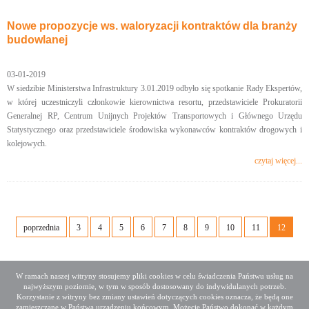
Nowe propozycje ws. waloryzacji kontraktów dla branży
budowlanej
03-01-2019
W siedzibie Ministerstwa Infrastruktury 3.01.2019 odbyło się spotkanie Rady Ekspertów,
w której uczestniczyli członkowie kierownictwa resortu, przedstawiciele Prokuratorii
Generalnej RP, Centrum Unijnych Projektów Transportowych i Głównego Urzędu
Statystycznego oraz przedstawiciele środowiska wykonawców kontraktów drogowych i
kolejowych.
czytaj więcej...
poprzednia
3
4
5
6
7
8
9
10
11
12
W ramach naszej witryny stosujemy pliki cookies w celu świadczenia Państwu usług na
najwyższym poziomie, w tym w sposób dostosowany do indywidulanych potrzeb.
Deklaracja dostępności
Mapa serwisu
Korzystanie z witryny bez zmiany ustawień dotyczących cookies oznacza, że będą one
Media społecznościowe
Twitter
Facebook
Linkedin
zamieszczane w Państwa urządzeniu końcowym. Możecie Państwo dokonać w każdym