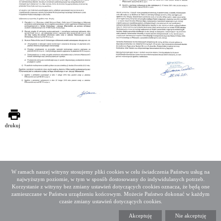
drukuj
W ramach naszej witryny stosujemy pliki cookies w celu świadczenia Państwu usług na
najwyższym poziomie, w tym w sposób dostosowany do indywidulanych potrzeb.
Deklaracja dostępności
Mapa serwisu
Korzystanie z witryny bez zmiany ustawień dotyczących cookies oznacza, że będą one
Media społecznościowe
Twitter
Facebook
Linkedin
zamieszczane w Państwa urządzeniu końcowym. Możecie Państwo dokonać w każdym
czasie zmiany ustawień dotyczących cookies.
Copyright 2015 GDDKiA
Akceptuję
Nie akceptuję
Generalna Dyrekcja Dróg Krajowych i Autostrad
ul. Wronia 53, 00-874 Warszawa, Tel +48 22 375 88 88