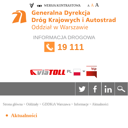
A
A
WERSJA KONTRASTOWA
A
INFORMACJA DROGOWA
19 111
PL
Strona główna
>
Oddziały
>
GDDKiA Warszawa
>
Informacje
> Aktualności
Aktualności