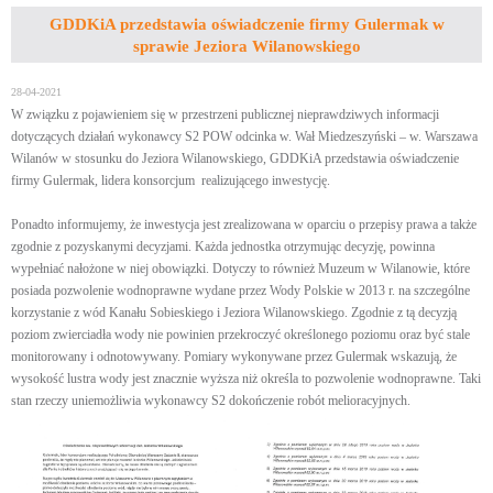
GDDKiA przedstawia oświadczenie firmy Gulermak w
sprawie Jeziora Wilanowskiego
28-04-2021
W związku z pojawieniem się w przestrzeni publicznej nieprawdziwych informacji
dotyczących działań wykonawcy S2 POW odcinka w. Wał Miedzeszyński – w. Warszawa
Wilanów w stosunku do Jeziora Wilanowskiego, GDDKiA przedstawia oświadczenie
firmy Gulermak, lidera konsorcjum realizującego inwestycję.
Ponadto informujemy, że inwestycja jest zrealizowana w oparciu o przepisy prawa a także
zgodnie z pozyskanymi decyzjami. Każda jednostka otrzymując decyzję, powinna
wypełniać nałożone w niej obowiązki. Dotyczy to również Muzeum w Wilanowie, które
posiada pozwolenie wodnoprawne wydane przez Wody Polskie w 2013 r. na szczególne
korzystanie z wód Kanału Sobieskiego i Jeziora Wilanowskiego. Zgodnie z tą decyzją
poziom zwierciadła wody nie powinien przekroczyć określonego poziomu oraz być stale
monitorowany i odnotowywany. Pomiary wykonywane przez Gulermak wskazują, że
wysokość lustra wody jest znacznie wyższa niż określa to pozwolenie wodnoprawne. Taki
stan rzeczy uniemożliwia wykonawcy S2 dokończenie robót melioracyjnych.