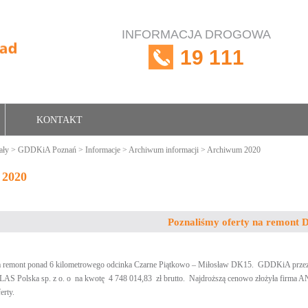
INFORMACJA DROGOWA
19 111
KONTAKT
ały
>
GDDKiA Poznań
>
Informacje
>
Archiwum informacji
> Archiwum 2020
 2020
Poznaliśmy oferty na remont
a remont ponad 6 kilometrowego odcinka Czarne Piątkowo – Miłosław DK15. GDDKiA przeznacz
OLAS Polska sp. z o. o na kwotę 4 748 014,83 zł brutto. Najdroższą cenowo złożyła firma AN
erty.