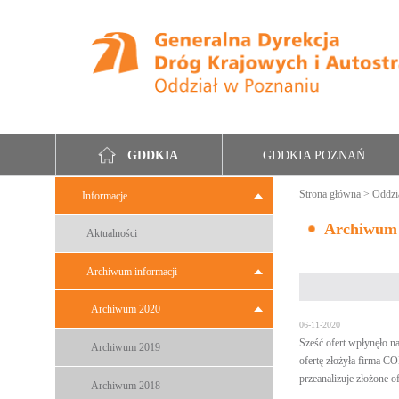
GDDKIA POZNAŃ
GDDKIA
Strona główna
>
Oddzi
Informacje
Archiwum
Aktualności
Archiwum informacji
Archiwum 2020
06-11-2020
Sześć ofert wpłynęło n
Archiwum 2019
ofertę złożyła firma C
przeanalizuje złożone of
Archiwum 2018