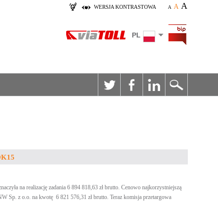
A
A
WERSJA KONTRASTOWA
A
PL
 DK15
yła na realizację zadania 6 894 818,63 zł brutto. Cenowo najkorzystniejszą
W Sp. z o.o. na kwotę 6 821 576,31 zł brutto. Teraz komisja przetargowa