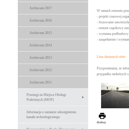
Archiwum 2017
W ramach remontu pona
- projekt czasowej orga
Archiwum 2016
- frezowanie nawierzch
- remont cząstkowy naw
Archiwum 2015
- wymiana podbudowy bi
- uzupełnienie i wymi
Archiwum 2014
Lista złożonych ofert
Archiwum 2013
Przypominamy, że info
Archiwum 2012
przypadku niektórych s
Archiwum 2011
Przetargi na Miejsca Obsługi
Podróżnych (MOP)
Informacja o zamiarze udostępnienia
kanału technologicznego
drukuj