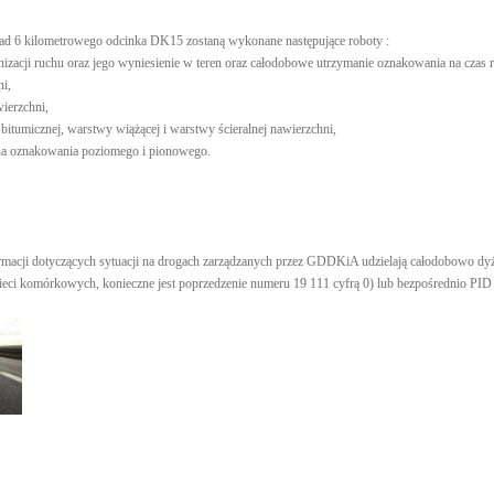
d 6 kilometrowego odcinka DK15 zostaną wykonane następujące roboty :
nizacji ruchu oraz jego wyniesienie w teren oraz całodobowe utrzymanie oznakowania na czas r
ni,
ierzchni,
tumicznej, warstwy wiążącej i warstwy ścieralnej nawierzchni,
ana oznakowania poziomego i pionowego.
rmacji dotyczących sytuacji na drogach zarządzanych przez GDDKiA udzielają całodobowo 
ieci komórkowych, konieczne jest poprzedzenie numeru 19 111 cyfrą 0) lub bezpośrednio PID 