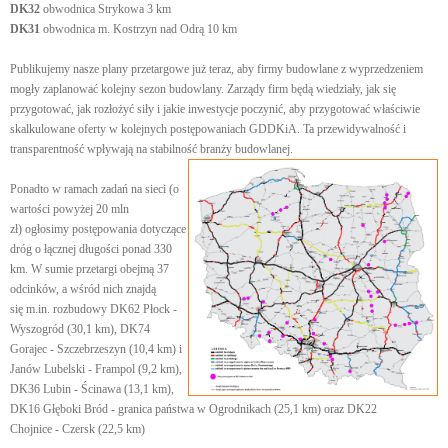
DK32
obwodnica Strykowa 3 km
DK31
obwodnica m. Kostrzyn nad Odrą 10 km
Publikujemy nasze plany przetargowe już teraz, aby firmy budowlane z wyprzedzeniem
mogły zaplanować kolejny sezon budowlany. Zarządy firm będą wiedziały, jak się
przygotować, jak rozłożyć siły i jakie inwestycje poczynić, aby przygotować właściwie
skalkulowane oferty w kolejnych postępowaniach GDDKiA. Ta przewidywalność i
transparentność wpływają na stabilność branży budowlanej.
Ponadto w ramach zadań na sieci (o
wartości powyżej 20 mln
zł) ogłosimy postępowania dotyczące
dróg o łącznej długości ponad 330
km. W sumie przetargi obejmą 37
odcinków, a wśród nich znajdą
się m.in. rozbudowy DK62 Płock -
Wyszogród (30,1 km), DK74
Gorajec - Szczebrzeszyn (10,4 km) i
Janów Lubelski - Frampol (9,2 km),
DK36 Lubin - Ścinawa (13,1 km),
DK16 Głęboki Bród - granica państwa w Ogrodnikach (25,1 km) oraz DK22
Chojnice - Czersk (22,5 km)