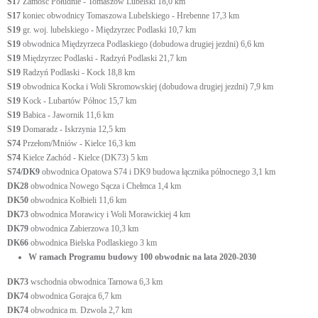
S17
Zamość Południe - Tomaszów Lubelski 18,0 km
S17
koniec obwodnicy Tomaszowa Lubelskiego - Hrebenne 17,3 km
S19
gr. woj. lubelskiego - Międzyrzec Podlaski 10,7 km
S19
obwodnica Międzyrzeca Podlaskiego (dobudowa drugiej jezdni) 6,6 km
S19
Międzyrzec Podlaski - Radzyń Podlaski 21,7 km
S19
Radzyń Podlaski - Kock 18,8 km
S19
obwodnica Kocka i Woli Skromowskiej (dobudowa drugiej jezdni) 7,9 km
S19
Kock - Lubartów Północ 15,7 km
S19
Babica - Jawornik 11,6 km
S19
Domaradz - Iskrzynia 12,5 km
S74
Przełom/Mniów - Kielce 16,3 km
S74
Kielce Zachód - Kielce (DK73) 5 km
S74/DK9
obwodnica Opatowa S74 i DK9 budowa łącznika północnego 3,1 km
DK28
obwodnica Nowego Sącza i Chełmca 1,4 km
DK50
obwodnica Kołbieli 11,6 km
DK73
obwodnica Morawicy i Woli Morawickiej 4 km
DK79
obwodnica Zabierzowa 10,3 km
DK66
obwodnica Bielska Podlaskiego 3 km
W ramach Programu budowy 100 obwodnic na lata 2020-2030
DK73
wschodnia obwodnica Tarnowa 6,3 km
DK74
obwodnica Gorajca 6,7 km
DK74
obwodnica m. Dzwola 2,7 km