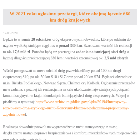
W 2021 roku ogłosimy przetargi, które obejmą łącznie 660
km dróg krajowych
17-09-2020
Będzie to w sumie
28 odcinków
dróg ekspresowych i obwodnic, które po oddaniu do
użytku wydłużą istniejące ciągi tras o
ponad 330 km
. Szacowana wartość ich realizacji
to
ok. 17,6 mld zł
. Ponadto będą też przetargi na
zadania na istniejącej sieci dróg
o
łącznej długości przekraczającej
330 km
i wartości szacunkowej ok.
2,5 mld złotych
.
Wśród postępowań na nowe odcinki dróg przewidzieliśmy ponad 100 km drogi
ekspresowej S19, po ok. 50 km S10 i S17 oraz ponad 20 km S74. Będą też obwodnice
m.in. Bielska Podlaskiego, Nowego Sącza, Chełmca czy Kołbieli. Ogłoszenie przetargów
na te zadania, a później ich realizacja ma na celu ukończenie najważniejszych połączeń
komunikacyjnych w kraju i domknięcia istniejącej sieci dróg ekspresowych. Więcej o
pisaliśmy o tym tutaj:
https://www.archiwum.gddkia.gov.pl/pl/a/39194/Intensywny-
rozwoj-sieci-drog-szybkiego-ruchu-Konczymy-kluczowe-polaczenia-i-projektujemy-
zupelnie-nowe
).
Realizacja obwodnic pozwoli na wyprowadzenie ruchu tranzytowego z miast,
dzięki czemu nastąpi poprawa bezpieczeństwa i komfortu mieszkańców tych miejscowości
oraz odciążenie miejskich ulic.