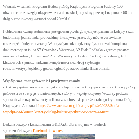
W sumie w ramach Programu Budowy Dróg Krajowych, Programu budowy 100
obwodnic oraz uwzględniając tzw. zadania na sieci, ogłosimy przetargi na ponad 660 km
dróg o szacunkowej wartości ponad 20 mld zł.
Publikowane dzisiaj zestawienie postępowań przetargowych jest planem na kolejny sezon
budowlany, jednak nadal prowadzimy intensywne prace, aby móc to zestawienie
rozszerzyć o kolejne przetargi. W przyszłym roku będziemy dysponowali kompletną
dokumentacją m.in. na S7 Czosnów - Warszawa, A2 Biała Podlaska - granica państwa
oraz na dobudowę III pasa na A2 od Warszawy do Łodzi. Przetargi na realizację tych
kluczowych z punktu widzenia kompletności sieci dróg szybkiego
ruchu inwestycji będziemy gotowi ogłosić po zapewnieniu finansowania.
Współpraca, zaangażowanie i przejrzyste zasady
-
Jesteśmy gotowi na wyzwania, jakie czekają na nas w kolejnym roku i oczekujemy pełnej
gotowości ze strony firm budowlanych, z którymi współpracujemy.
Wczoraj, podczas
spotkania z branżą, mówił o tym Tomasz Żuchowski, p.o. Generalnego Dyrektora Dróg
Krajowych i Autostrad.
https://www.archiwum.gddkia.gov.pl/pl/a/39238/Scisla-
wspolpraca-i-konstruktywny-dialog-kolejne-spotkanie-z-branza-za-nami
Bądź na bieżąco z komunikatami GDDKiA. Obserwuj nas w mediach
społecznościowych
Facebook
i
Twitter
.