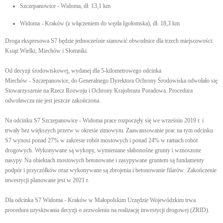
Szczepanowice - Widoma, dł. 13,1 km
Widoma - Kraków (z włączeniem do węzła Igołomska), dł. 18,3 km
Droga ekspresowa S7 będzie jednocześnie stanowić obwodnice dla trzech miejscowości:
Książ Wielki, Miechów i Słomniki.
Od decyzji środowiskowej, wydanej dla 5-kilometrowego odcinka
Miechów - Szczepanowice, do Generalnego Dyrektora Ochrony Środowiska odwołało się
Stowarzyszenie na Rzecz Rozwoju i Ochrony Krajobrazu Poradowa. Procedura
odwoławcza nie jest jeszcze zakończona.
Na odcinku S7 Szczepanowice - Widoma prace rozpoczęły się we wrześniu 2019 r. i
trwały bez większych przerw w okresie zimowym. Zaawansowanie prac na tym odcinku
S7 wynosi ponad 27% w zakresie robót mostowych i ponad 24% w ramach robót
drogowych. Wykonywane są wykopy, wymieniane słabonośne grunty i wznoszone
nasypy. Na obiektach mostowych betonowane i zasypywane gruntem są fundamenty
podpór i przyczółków oraz wykonywane są zbrojenia i betonowanie filarów. Zakończenie
inwestycji planowane jest w 2021 r.
Dla odcinka S7 Widoma - Kraków w Małopolskim Urzędzie Wojewódzkim trwa
procedura uzyskiwania decyzji o zezwoleniu na realizację inwestycji drogowej (ZRID).