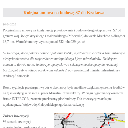
Kolejna umowa na budowę S7 do Krakowa
16-04-2020
Podpisaliśmy umowę na kontynuację projektowania i budowę drogi ekspresowej S7 od
granicy woj. świętokrzyskiego i małopolskiego (Moczydło) do węzła Miechów o długości
18,7 km. Wartość umowy wynosi ponad 752 mln 929 tys. zł.
S7 to droga, która połączy północ i południe Polski, a jednocześnie arteria komunikacyjna
niesłychanie ważna dla województwa małopolskiego i jego mieszkańców. Dzisiejsza
umowa to dowód na to, że dotrzymujemy słowa i sukcesywnie kierujemy do realizacji
bardzo potrzebne i długo oczekiwane odcinki dróg
- powiedział minister infrastruktury
Andrzej Adamczyk.
Rozstrzygnięcie przetargu i wybór wykonawcy były możliwe dzięki zwiększeniu środków
na tę inwestycję o 68 mln zł przez Ministra Infrastruktury. W ciągu tygodnia wykonawcy,
firmie INTERCOR, zostanie przekazany plac budowy. Dla inwestycji została już
wydana przez Wojewodę Małopolskiego zgoda na realizację.
Zakres inwestycji
W ramach inwestycji
powstanie dwujezdniowa droga