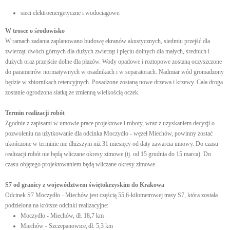
sieci elektroenergetyczne i wodociągowe.
W trosce o środowisko
W ramach zadania zaplanowano budowę ekranów akustycznych, siedmiu przejść dla
zwierząt: dwóch górnych dla dużych zwierząt i pięciu dolnych dla małych, średnich i
dużych oraz przejście dolne dla płazów. Wody opadowe i roztopowe zostaną oczyszczone
do parametrów normatywnych w osadnikach i w separatorach. Nadmiar wód gromadzony
będzie w zbiornikach retencyjnych. Posadzone zostaną nowe drzewa i krzewy. Cała droga
zostanie ogrodzona siatką ze zmienną wielkością oczek.
Termin realizacji robót
Zgodnie z zapisami w umowie prace projektowe i roboty, wraz z uzyskaniem decyzji o
pozwoleniu na użytkowanie dla odcinka Moczydło - węzeł Miechów, powinny zostać
ukończone w terminie nie dłuższym niż 31 miesięcy od daty zawarcia umowy. Do czasu
realizacji robót nie będą wliczane okresy zimowe (tj. od 15 grudnia do 15 marca). Do
czasu objętego projektowaniem będą wliczane okresy zimowe.
S7 od granicy z województwem świętokrzyskim do Krakowa
Odcinek S7 Moczydło - Miechów jest częścią 55,6-kilometrowej trasy S7, która została
podzielona na krótsze odcinki realizacyjne:
Moczydło - Miechów, dł. 18,7 km
Miechów - Szczepanowice, dł. 5,3 km