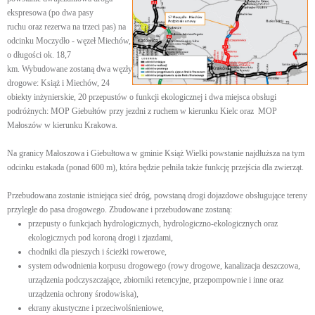
ekspresowa (po dwa pasy
ruchu oraz rezerwa na trzeci pas) na
odcinku Moczydło - węzeł Miechów,
o długości ok. 18,7
km. Wybudowane zostaną dwa węzły
drogowe: Książ i Miechów, 24
obiekty inżynierskie, 20 przepustów o funkcji ekologicznej i dwa miejsca obsługi
podróżnych: MOP Giebułtów przy jezdni z ruchem w kierunku Kielc oraz MOP
Małoszów w kierunku Krakowa.
Na granicy Małoszowa i Giebułtowa w gminie Książ Wielki powstanie najdłuższa na tym
odcinku estakada (ponad 600 m), która będzie pełniła także funkcję przejścia dla zwierząt.
Przebudowana zostanie istniejąca sieć dróg, powstaną drogi dojazdowe obsługujące tereny
przyległe do pasa drogowego. Zbudowane i przebudowane zostaną:
przepusty o funkcjach hydrologicznych, hydrologiczno-ekologicznych oraz
ekologicznych pod koroną drogi i zjazdami,
chodniki dla pieszych i ścieżki rowerowe,
system odwodnienia korpusu drogowego (rowy drogowe, kanalizacja deszczowa,
urządzenia podczyszczające, zbiorniki retencyjne, przepompownie i inne oraz
urządzenia ochrony środowiska),
ekrany akustyczne i przeciwolśnieniowe,