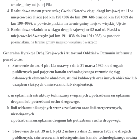
terenie gminy miejskiej Piła
Rozbudowa mostu przez rzekę Gwda i Noteć w ciągu drogi krajowej nr 11 w
miejscowości Ujście (
od km 190+586 do km 190+686 oraz od km 190+809 do
km 190+909)
,
w powiecie pilskim, na terenie gminy miejsko wiejskiej Ujście
Rozbudowa wiaduktu w ciągu drogi krajowej nr 92 nad ul. Piaski w
miejscowości Swarzędz
(od km 191+838 do km 191+938),
w powiecie
poznańskim, na terenie gminy miejsko wiejskiej Swarzędz
Generalna Dyrekcja Dróg Krajowych i Autostrad Oddział w Poznaniu informuje
ponadto, że:
Stosownie do art. 4 pkt 15a ustawy z dnia 21 marca 1985 r. o drogach
publicznych pod pojęciem kanału technologicznego rozumie się ciąg
osłonowych elementów obudowy, studni kablowych oraz innych obiektów lub
urządzeń służących umieszczaniu lub eksploatacji:
urządzeń infrastruktury technicznej związanych z potrzebami zarządzania
drogami lub potrzebami ruchu drogowego,
linii telekomunikacyjnych wraz z zasilaniem oraz linii energetycznych,
niezwiązanych
z potrzebami zarządzania drogami lub potrzebami ruchu drogowego.
Stosownie do art. 39 ust. 6 pkt 2 ustawy z dnia 21 marca 1985 r. o drogach
publicznych, zainteresowanie udostępnieniem kanału technologicznego można