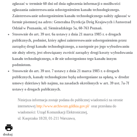
zgłaszać
w terminie 60 dni
od dnia ogłoszenia informacji
o możliwości
zgłaszania zainteresowania udostępnieniem kanału technologicznego.
Zainteresowanie udostępnieniem kanału technologicznego należy zgłaszać w
formie pisemnej na adres:
Generalna Dyrekcja Dróg Krajowych i Autostrad
Odział w Poznaniu, ul. Siemiradzkiego 5a, 60-763 Poznań
.
Stosownie do art. 39 ust. 6a ustawy z dnia 21 marca 1985 r. o drogach
publicznych, podmiot, który zgłosi zainteresowanie udostępnieniem przez
zarządcę drogi kanału technologicznego, a następnie po jego wybudowaniu
nie złoży oferty, jest obowiązany zwrócić zarządcy drogi koszty wybudowania
kanału technologicznego, o ile nie udostępniono tego kanału innym
podmiotom.
Stosownie do art. 39 ust. 7 ustawy z dnia 21 marca 1985 r. o drogach
publicznych, kanały technologiczne będą udostępniane za opłatą, w drodze
umowy dzierżawy lub najmu, na zasadach określonych w art. 39 ust. 7a-7f
ustawy o drogach publicznych.
Niniejsza informacja zostaje podana do publicznej wiadomości na stronie
internetowej
http://www.archiwum.gddkia.gov.pl/
oraz przesłana do
wiadomości: Urząd Komunikacji Elektronicznej,
ul. Kasprzaka 18/20, 01-211 Warszawa,
drukuj