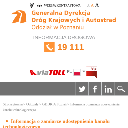
A
A
WERSJA KONTRASTOWA
A
INFORMACJA DROGOWA
19 111
PL
Strona główna
>
Oddziały
>
GDDKiA Poznań
> Informacja o zamiarze udostępnienia
kanału technologicznego
Informacja o zamiarze udostępnienia kanału
technologicznego