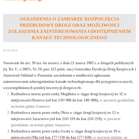
OGŁOSZENIA O ZAMIARZE ROZPOCZĘCIA
PRZEBUDOWY DROGI ORAZ MOŻLIWOŚCI
ZGŁASZANIA ZAINTERESOWANIA UDOSTĘPNIENIEM
KANAŁU TECHNOLOGICZNEGO
05-09-2019
Stosownie do art. 39 ust. 6a ustawy z dnia 21 marca 1985 r. o drogach publicznych
(tj. Dz. U. z 2007r. Nr 19, poz. 115 późn. zm.) Generalna Dyrekcja Dróg Krajowych i
Autostrad Oddział w Poznaniu zawiadamia o możliwości zgłaszania
zainteresowania udostępnieniem kanału technologicznego dla przygotowywanych,
wyszczególnionych poniżej inwestycji drogowych:
Rozbudowa mostu przez rzekę Mogilnica w ciągu drogi krajowej nr 32 w
miejscowości Kotowo (od km 139+986 do km 140+086),
w powiecie grodziskim,
na terenie gminy Granowo
Rozbudowa mostu przez rzekę Obra w ciągu drogi krajowej nr 12 w
miejscowości Jaraczewo (od km 224+119 do km 224+219),
w powiecie
jarocińskim, na terenie gminy Jaraczewo
Rozbudowa mostu przez rzekę Gwda w ciągu drogi krajowej nr 10 w
miejscowości Piła (
od km 177+530 do km 177+630
),
w powiecie pilskim, na