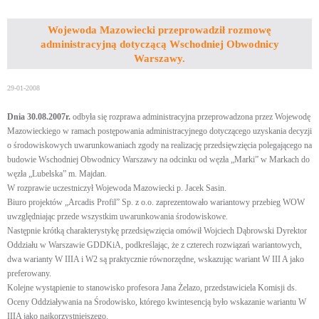
Wojewoda Mazowiecki przeprowadził rozmowę
administracyjną dotyczącą Wschodniej Obwodnicy
Warszawy.
29-01-2008
Dnia 30.08.2007r.
odbyła się rozprawa administracyjna przeprowadzona przez Wojewodę
Mazowieckiego w ramach postępowania administracyjnego dotyczącego uzyskania decyzji
o środowiskowych uwarunkowaniach zgody na realizację przedsięwzięcia polegającego na
budowie Wschodniej Obwodnicy Warszawy na odcinku od węzła „Marki” w Markach do
węzła „Lubelska” m. Majdan.
W rozprawie uczestniczył Wojewoda Mazowiecki p. Jacek Sasin.
Biuro projektów „Arcadis Profil” Sp. z o.o. zaprezentowało wariantowy przebieg WOW
uwzględniając przede wszystkim uwarunkowania środowiskowe.
Następnie krótką charakterystykę przedsięwzięcia omówił Wojciech Dąbrowski Dyrektor
Oddziału w Warszawie GDDKiA, podkreślając, że z czterech rozwiązań wariantowych,
dwa warianty W IIIA i W2 są praktycznie równorzędne, wskazując wariant W III A jako
preferowany.
Kolejne wystąpienie to stanowisko profesora Jana Żelazo, przedstawiciela Komisji ds.
Oceny Oddziaływania na Środowisko, którego kwintesencją było wskazanie wariantu W
IIIA jako najkorzystniejszego.