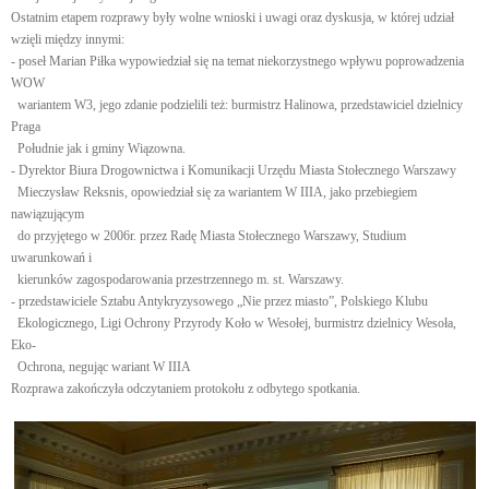
Ostatnim etapem rozprawy były wolne wnioski i uwagi oraz dyskusja, w której udział
wzięli między innymi:
- poseł Marian Piłka wypowiedział się na temat niekorzystnego wpływu poprowadzenia
WOW
wariantem W3, jego zdanie podzielili też: burmistrz Halinowa, przedstawiciel dzielnicy
Praga
Południe jak i gminy Wiązowna.
- Dyrektor Biura Drogownictwa i Komunikacji Urzędu Miasta Stołecznego Warszawy
Mieczysław Reksnis, opowiedział się za wariantem W IIIA, jako przebiegiem
nawiązującym
do przyjętego w 2006r. przez Radę Miasta Stołecznego Warszawy, Studium
uwarunkowań i
kierunków zagospodarowania przestrzennego m. st. Warszawy.
- przedstawiciele Sztabu Antykryzysowego „Nie przez miasto”, Polskiego Klubu
Ekologicznego, Ligi Ochrony Przyrody Koło w Wesołej, burmistrz dzielnicy Wesoła,
Eko-
Ochrona, negując wariant W IIIA
Rozprawa zakończyła odczytaniem protokołu z odbytego spotkania.