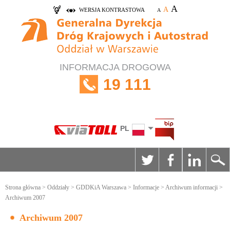
A
A
WERSJA KONTRASTOWA
A
INFORMACJA DROGOWA
19 111
PL
Strona główna
>
Oddziały
>
GDDKiA Warszawa
>
Informacje
>
Archiwum informacji
>
Archiwum 2007
Archiwum 2007