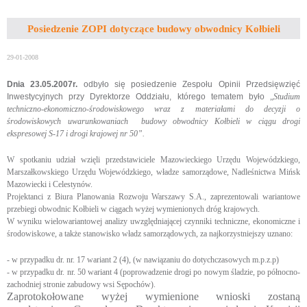
Posiedzenie ZOPI dotyczące budowy obwodnicy Kołbieli
29-01-2008
Dnia 23.05.2007r.
odbyło się posiedzenie Zespołu Opinii Przedsięwzięć
Inwestycyjnych przy Dyrektorze Oddziału, którego tematem było
„
S
tudium
techniczno-ekonomiczno-środowiskowego wraz z materiałami do decyzji o
środowiskowych uwarunkowaniach
budowy obwodnicy Kołbieli w ciągu drogi
ekspresowej S-17 i drogi krajowej nr
50”
.
W spotkaniu udział wzięli przedstawiciele Mazowieckiego Urzędu Wojewódzkiego,
Marszałkowskiego Urzędu Wojewódzkiego, władze samorządowe, Nadleśnictwa Mińsk
Mazowiecki i Celestynów.
Projektanci z Biura Planowania Rozwoju Warszawy S.A., zaprezentowali wariantowe
przebiegi obwodnic Kołbieli w ciągach wyżej wymienionych dróg krajowych.
W wyniku wielowariantowej analizy uwzględniającej czynniki techniczne, ekonomiczne i
środowiskowe, a także stanowisko władz samorządowych, za najkorzystniejszy uznano:
- w przypadku dr. nr. 17 wariant 2 (4), (w nawiązaniu do dotychczasowych m.p.z.p)
- w przypadku dr. nr. 50 wariant 4 (poprowadzenie drogi po nowym śladzie, po północno-
zachodniej stronie zabudowy wsi Sępochów).
Zaprotokołowane wyżej wymienione wnioski zostaną