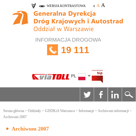
A
A
WERSJA KONTRASTOWA
A
INFORMACJA DROGOWA
19 111
PL
Strona główna
>
Oddziały
>
GDDKiA Warszawa
>
Informacje
>
Archiwum informacji
>
Archiwum 2007
Archiwum 2007