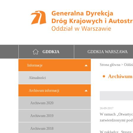
GDDKIA WARSZAWA
GDDKIA
Strona główna
>
Oddzi
Informacje
Archiwum
Aktualności
Archiwum informacji
Archiwum 2020
26-09-2017
W ramach „Otwartych
Archiwum 2019
zatwierdzonymi pod
Archiwum 2018
W zakładce „Strony i