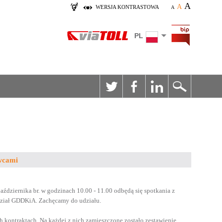
A
A
WERSJA KONTRASTOWA
A
PL
wcami
iernika br. w godzinach 10.00 - 11.00 odbędą się spotkania z
ział GDDKiA. Zachęcamy do udziału.
h kontraktach. Na każdej z nich zamieszczone zostało zestawienie