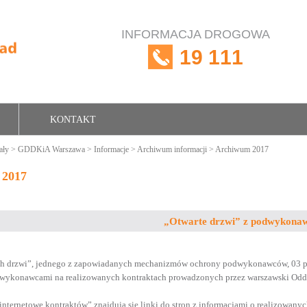
INFORMACJA DROGOWA
19 111
KONTAKT
ały
>
GDDKiA Warszawa
>
Informacje
>
Archiwum informacji
> Archiwum 2017
 2017
„Otwarte drzwi” z podwykona
 drzwi”, jednego z zapowiadanych mechanizmów ochrony podwykonawców, 03 paźdz
wykonawcami na realizowanych kontraktach prowadzonych przez warszawski Odd
nternetowe kontraktów” znajdują się linki do stron z informacjami o realizowanyc