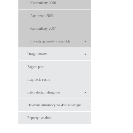
Komunikaty 2008
Archiwum 2007
Komunikaty 2007
Inwestycje mosty i wiadukty
Drogi i mosty
Zajęcie pasa
Inżynieria ruchu
Laboratorium drogowe
Działania informacyjno -konsultacyjne
Raporty i analizy