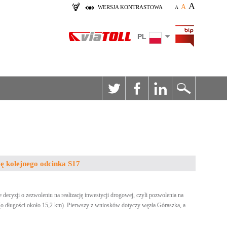
A
A
WERSJA KONTRASTOWA
A
PL
ję kolejnego odcinka S17
cyzji o zezwoleniu na realizację inwestycji drogowej, czyli pozwolenia na
o długości około 15,2 km). Pierwszy z wniosków dotyczy węzła Góraszka, a