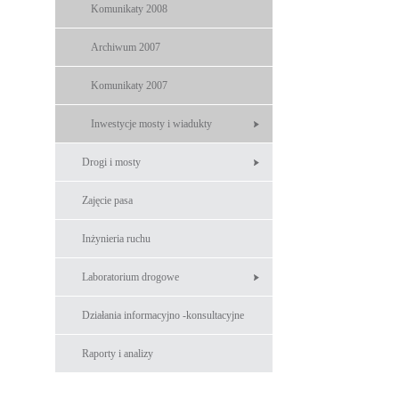
Komunikaty 2008
Archiwum 2007
Komunikaty 2007
Inwestycje mosty i wiadukty
Drogi i mosty
Zajęcie pasa
Inżynieria ruchu
Laboratorium drogowe
Działania informacyjno -konsultacyjne
Raporty i analizy