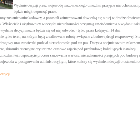
Wydanie decyzji przez wojewodę mazowieckiego umożliwi przejęcie nieruchomości
będzie mógł rozpocząć prace.
zony zostanie wnioskodawcy, a pozostali zainteresowani dowiedzą się o niej w drodze obwi
a. Właściciele i użytkownicy wieczyści nieruchomości otrzymają zawiadomienia o wydaniu taki
 wydaniu decyzji można będzie się od niej odwołać - tylko przez kolejnych 14 dni.
e tylko teren, na którym będą zrealizowane roboty związane z budową drogi ekspresowej. St
drogowy oraz zatwierdzi podział nieruchomości pod ten pas. Decyzja obejmie swoim zakresem 
ze, zbiorniki retencyjne czy też tzw. czasowe zajęcia pod przebudowę kolidujących instalacji.
umożliwi też rozpoczęcie procesu szacowania wartości nieruchomości przejętych pod budowę
wojewoda w postępowaniu administracyjnym, które kończy się wydaniem decyzji o ustaleniu 
estycji