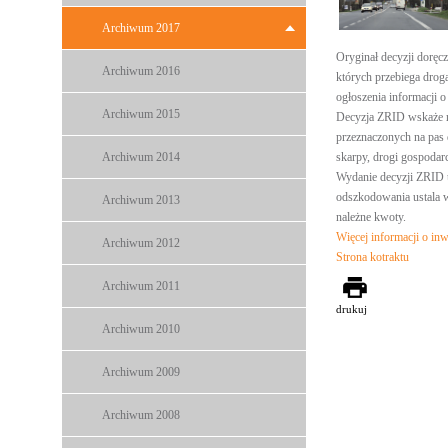
Archiwum 2017
Oryginał decyzji doręc
Archiwum 2016
których przebiega drog
ogłoszenia informacji o
Archiwum 2015
Decyzja ZRID wskaże ni
przeznaczonych na pas 
Archiwum 2014
skarpy, drogi gospodarc
Wydanie decyzji ZRID 
odszkodowania ustala 
Archiwum 2013
należne kwoty.
Więcej informacji o inw
Archiwum 2012
Strona kotraktu
Archiwum 2011
drukuj
Archiwum 2010
Archiwum 2009
Archiwum 2008