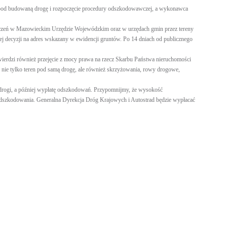
 pod budowaną drogę i rozpoczęcie procedury odszkodowawczej, a wykonawca
eszczeń w Mazowieckim Urzędzie Wojewódzkim oraz w urzędach gmin przez tereny
ej decyzji na adres wskazany w ewidencji gruntów. Po 14 dniach od publicznego
wierdzi również przejęcie z mocy prawa na rzecz Skarbu Państwa nieruchomości
nie tylko teren pod samą drogę, ale również skrzyżowania, rowy drogowe,
 drogi, a później wypłatę odszkodowań. Przypomnijmy, że wysokość
odszkodowania. Generalna Dyrekcja Dróg Krajowych i Autostrad będzie wypłacać