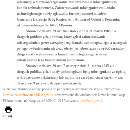
informacji o możliwości zgłaszania zainteresowania udostępnieniem
kanału technologicznego. Zainteresowanie udostępnieniem kanału
technologicznego należy zgłaszać w formie pisemnej na adres:
Generalna Dyrekcja Dróg Krajowych i Autostrad Odział w Poznaniu,
ul. Siemiradzkiego 5a, 60-763 Poznań
.
·
Stosownie do art. 39 ust. 6a ustawy z dnia 21 marca 1985 r. o
drogach publicznych, podmiot, który zgłosi zainteresowanie
udostępnieniem przez zarządcę drogi kanału technologicznego, a następnie
po jego wybudowaniu nie złoży oferty, jest obowiązany zwrócić zarządcy
drogi koszty wybudowania kanału technologicznego, o ile nie
udostępniono tego kanału innym podmiotom.
·
Stosownie do art. 39 ust. 7 ustawy z dnia 21 marca 1985 r. o
drogach publicznych, kanały technologiczne będą udostępniane za opłatą,
w drodze umowy dzierżawy lub najmu, na zasadach określonych w art.
39 ust. 7a-7f ustawy o drogach publicznych.
Niniejsza informacja zostaje podana do publicznej wiadomości na stronie internetowej
http://www.archiwum.gddkia.gov.pl/
oraz przesłana do wiadomości: Urząd Komunikacji
Elektronicznej, ul. Kasprzaka 18/20, 01-211 Warszawa,
uke@uke.gov.pl
.
drukuj