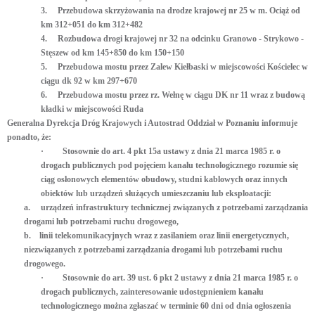
3.
Przebudowa skrzyżowania na drodze krajowej nr 25 w m. Ociąż od
km 312+051 do km 312+482
4.
Rozbudowa drogi krajowej nr 32 na odcinku Granowo - Strykowo -
Stęszew od km 145+850 do km 150+150
5.
Przebudowa mostu przez Zalew Kiełbaski w miejscowości Kościelec w
ciągu dk 92 w km 297+670
6.
Przebudowa mostu przez rz. Wełnę w ciągu DK nr 11 wraz z budową
kładki w miejscowości Ruda
Generalna Dyrekcja Dróg Krajowych i Autostrad Oddział w Poznaniu informuje
ponadto, że:
·
Stosownie do art. 4 pkt 15a ustawy z dnia 21 marca 1985 r. o
drogach publicznych pod pojęciem kanału technologicznego rozumie się
ciąg osłonowych elementów obudowy, studni kablowych oraz innych
obiektów lub urządzeń służących umieszczaniu lub eksploatacji:
a.
urządzeń infrastruktury technicznej związanych z potrzebami zarządzania
drogami lub potrzebami ruchu drogowego,
b.
linii telekomunikacyjnych wraz z zasilaniem oraz linii energetycznych,
niezwiązanych z potrzebami zarządzania drogami lub potrzebami ruchu
drogowego.
·
Stosownie do art. 39 ust. 6 pkt 2 ustawy z dnia 21 marca 1985 r. o
drogach publicznych, zainteresowanie udostępnieniem kanału
technologicznego można zgłaszać w terminie 60 dni od dnia ogłoszenia