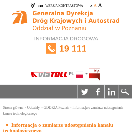
A
A
WERSJA KONTRASTOWA
A
INFORMACJA DROGOWA
19 111
PL
Strona główna
>
Oddziały
>
GDDKiA Poznań
> Informacja o zamiarze udostępnienia
kanału technologicznego
Informacja o zamiarze udostępnienia kanału
technologicznego