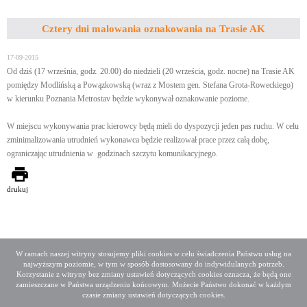
Cztery dni malowania oznakowania na Trasie AK
17-09-2015
Od dziś (17 września, godz. 20.00) do niedzieli (20 wrześcia, godz. nocne) na Trasie AK
pomiędzy Modlińską a Powązkowską (wraz z Mostem gen. Stefana Grota-Roweckiego)
w kierunku Poznania Metrostav będzie wykonywał oznakowanie poziome.
W miejscu wykonywania prac kierowcy będą mieli do dyspozycji jeden pas ruchu. W celu
zminimalizowania utrudnień wykonawca będzie realizował prace przez całą dobę,
ograniczając utrudnienia w godzinach szczytu komunikacyjnego.
drukuj
W ramach naszej witryny stosujemy pliki cookies w celu świadczenia Państwu usług na
najwyższym poziomie, w tym w sposób dostosowany do indywidulanych potrzeb.
Deklaracja dostępności
Mapa serwisu
Korzystanie z witryny bez zmiany ustawień dotyczących cookies oznacza, że będą one
Media społecznościowe
Twitter
Facebook
Linkedin
zamieszczane w Państwa urządzeniu końcowym. Możecie Państwo dokonać w każdym
czasie zmiany ustawień dotyczących cookies.