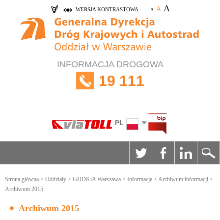
A
A
WERSJA KONTRASTOWA
A
INFORMACJA DROGOWA
19 111
PL
Strona główna
>
Oddziały
>
GDDKiA Warszawa
>
Informacje
>
Archiwum informacji
>
Archiwum 2015
Archiwum 2015