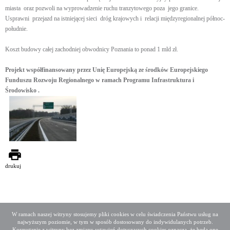
miasta oraz pozwoli na wyprowadzenie ruchu tranzytowego poza jego granice.
Usprawni przejazd na istniejącej sieci dróg krajowych i relacji międzyregionalnej północ-
południe.
Koszt budowy całej zachodniej obwodnicy Poznania to ponad 1 mld zł.
Projekt współfinansowany przez Unię Europejską ze środków Europejskiego
Funduszu Rozwoju Regionalnego w ramach Programu Infrastruktura i
Środowisko .
drukuj
W ramach naszej witryny stosujemy pliki cookies w celu świadczenia Państwu usług na
najwyższym poziomie, w tym w sposób dostosowany do indywidulanych potrzeb.
Deklaracja dostępności
Mapa serwisu
Korzystanie z witryny bez zmiany ustawień dotyczących cookies oznacza, że będą one