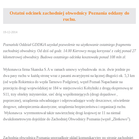
Ostatni odcinek zachodniej obwodnicy Poznania oddany do
ruchu.
19-12-2014
Poznański Oddział GDDKiA uzyskał pozwolenie na użytkowanie ostatniego fragmentu
zachodniej obwodnicy. Od dziś od godz. 14.00 Kierowcy mogą korzystać z całej ponad 27
kilometrowej obwodnicy. Budowa ostatniego odcinka kosztowała ponad 108 mln zł.
Wykonawca firma Skanska S.A w ramach umowy wybudowała m.in. dwie jezdnie po
dwa pasy ruchu w każdą stronę wraz z pasami awaryjnymi na łącznej długości ok. 5,3 km
(od węzła Rokietnica do węzła Tarnowo Podgórne), węzeł Poznań Napachanie na
przecięciu drogi wojewódzkiej nr 184 w miejscowości Kobylniki z drogą ekspresową nr
S11, trzy obiekty inżynierskie, sieć dróg współistniejących (drogi dojazdowe ,
poprzeczne), urządzenia odwadniające i odprowadzające wody deszczowe, oświetlenie
drogowe, zabezpieczenia akustyczne, urządzenia bezpieczeństwa i organizacji ruchu.
Wykonawca wyremontował także nawierzchnię drogi krajowej nr 11 na niemal
dwukilometrowym dojeździe do Zachodniej Obwodnicy Poznania (węzeł „Złotkowo”).
Zachodnia obwodnica Poznania uporządkuje układ komunikacyjny po stronie zachodniej