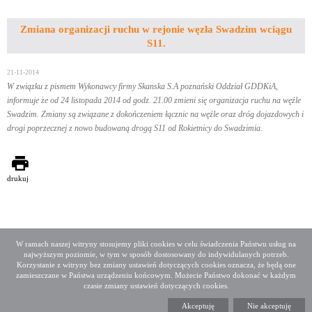
Zmiana organizacji ruchu w rejonie węzła Swadzim wciągu
S11.
21-11-2014
W związku z pismem Wykonawcy firmy Skanska S.A poznański Oddział GDDKiA,
informuje że od 24 listopada 2014 od godz. 21.00 zmieni się organizacja ruchu na węźle
Swadzim. Zmiany są związane z dokończeniem łącznic na węźle oraz dróg dojazdowych i
drogi poprzecznej z nowo budowaną drogą S11 od Rokietnicy do Swadzimia.
drukuj
W ramach naszej witryny stosujemy pliki cookies w celu świadczenia Państwu usług na
najwyższym poziomie, w tym w sposób dostosowany do indywidulanych potrzeb.
Deklaracja dostępności
Mapa serwisu
Korzystanie z witryny bez zmiany ustawień dotyczących cookies oznacza, że będą one
Media społecznościowe
Twitter
Facebook
Linkedin
zamieszczane w Państwa urządzeniu końcowym. Możecie Państwo dokonać w każdym
czasie zmiany ustawień dotyczących cookies.
Copyright 2015 GDDKiA
Akceptuję
Nie akceptuję
Generalna Dyrekcja Dróg Krajowych i Autostrad
ul. Wronia 53, 00-874 Warszawa, Tel +48 22 375 88 88