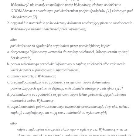
Wykonawcę/ nie zostały zaspokojone przez Wykonawcę, złożone osobiście w
GDDKiA/wraz z notarialnym poświadczeniem podpisu/podpisów [1]
złożonych pod
oświadczeniem[2]
oryginał lub notarialnie poświadczony dokument zawierający pisemne oświadczenie
Wykonawcy o uznaniu należności przez Wykonawcę;
albo
poświadczone za zgodność z oryginałem przez przedsiębiorcę kopie:
doręczonego Wykonawcy wezwania do zapłaty należności, którego termin upłynął
bezskutecznie,
pozwu wniesionego przeciwko Wykonawcy o zapłatę należności albo zgłoszenia
wierzytelności w postępowaniu upadłościowym,
umowy zawartej z Wykonawcą;
oryginał/poświadczone za zgodność z oryginałem kopie dokumentów
potwierdzających spełnienie definicji, mikro/mini/średniego przedsiębiorcy
[3]
poświadczone za zgodność z oryginałem kopie faktur potwierdzających istnienie
należności wobec Wykonawcy;
odpis/notarialnie poświadczone nieprawomocne orzeczenie sądu (wyroku, nakazu
zapłaty) zasądzającego na moją rzecz należność od wykonawcy
[4]
albo
odpis z sądu spisu wierzycieli złożonego w sądzie przez Wykonawcę wraz ze
złożeniem wniosku o upadłość z podaniem adresów jego wierzycieli i wysokości