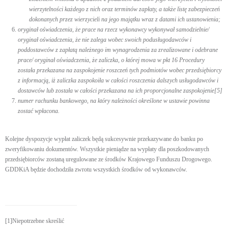
wierzytelności każdego z nich oraz terminów zapłaty, a także listę zabezpieczeń
dokonanych przez wierzycieli na jego majątku wraz z datami ich ustanowienia;
oryginał oświadczenia, że prace na rzecz wykonawcy wykonywał samodzielnie/
oryginał oświadczenia, że nie zalega wobec swoich podusługodawców i
poddostawców z zapłatą należnego im wynagrodzenia za zrealizowane i odebrane
prace/ oryginał oświadczenia, że zaliczka, o której mowa w pkt 16 Procedury
została przekazana na zaspokojenie roszczeń tych podmiotów wobec przedsiębiorcy
z informacją, iż zaliczka zaspokoiła w całości roszczenia dalszych usługodawców i
dostawców lub została w całości przekazana na ich proporcjonalne zaspokojenie
[5]
numer rachunku bankowego, na który należności określone w ustawie powinna
zostać wpłacona.
Kolejne dyspozycje wypłat zaliczek będą sukcesywnie przekazywane do banku po
zweryfikowaniu dokumentów. Wszystkie pieniądze na wypłaty dla poszkodowanych
przedsiębiorców zostaną uregulowane ze środków Krajowego Funduszu Drogowego.
GDDKiA będzie dochodziła zwrotu wszystkich środków od wykonawców.
[1]Niepotrzebne skreślić