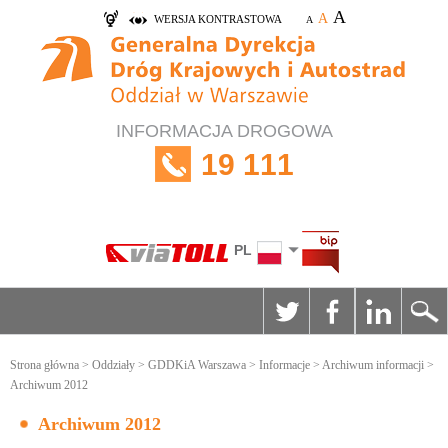
A
A
WERSJA KONTRASTOWA
A
INFORMACJA DROGOWA
19 111
PL
Strona główna
>
Oddziały
>
GDDKiA Warszawa
>
Informacje
>
Archiwum informacji
>
Archiwum 2012
Archiwum 2012