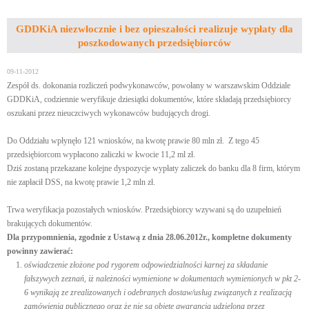
GDDKiA niezwłocznie i bez opieszałości realizuje wypłaty dla
poszkodowanych przedsiębiorców
09-11-2012
Zespół ds. dokonania rozliczeń podwykonawców, powołany w warszawskim Oddziale
GDDKiA, codziennie weryfikuje dziesiątki dokumentów, które składają przedsiębiorcy
oszukani przez nieuczciwych wykonawców budujących drogi.
Do Oddziału wpłynęło 121 wniosków, na kwotę prawie 80 mln zł. Z tego 45
przedsiębiorcom wypłacono zaliczki w kwocie 11,2 ml zł.
Dziś zostaną przekazane kolejne dyspozycje wypłaty zaliczek do banku dla 8 firm, którym
nie zapłacił DSS, na kwotę prawie 1,2 mln zł.
Trwa weryfikacja pozostałych wniosków. Przedsiębiorcy wzywani są do uzupełnień
brakujących dokumentów.
Dla przypomnienia, zgodnie z Ustawą z dnia 28.06.2012r., kompletne dokumenty
powinny zawierać:
oświadczenie złożone pod rygorem odpowiedzialności karnej za składanie
fałszywych zeznań, iż należności wymienione w dokumentach wymienionych w pkt 2-
6 wynikają ze zrealizowanych i odebranych dostaw/usług związanych z realizacją
zamówienia publicznego oraz że nie są objęte gwarancją udzieloną przez