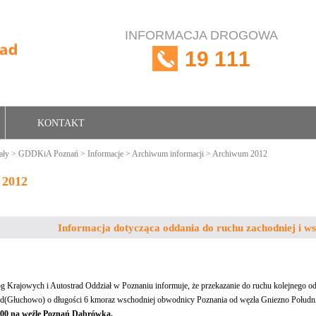
INFORMACJA DROGOWA
19 111
KONTAKT
ały
>
GDDKiA Poznań
>
Informacje
>
Archiwum informacji
> Archiwum 2012
 2012
Informacja dotycząca oddania do ruchu zachodniej i w
g Krajowych i Autostrad Oddział w Poznaniu informuje, że przekazanie do ruchu kolejnego
d(Głuchowo) o długości 6 kmoraz wschodniej obwodnicy Poznania od węzła Gniezno Połudn
2.00 na węźle Poznań Dąbrówka.