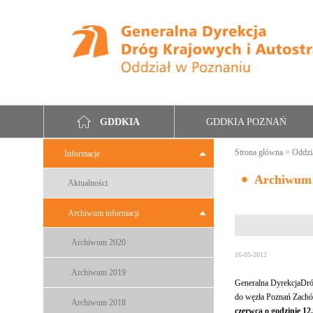
GDDKIA POZNAŃ
GDDKIA
Strona główna
>
Oddzi
Informacje
Archiwum
Aktualności
Archiwum informacji
Archiwum 2020
16-05-2012
Archiwum 2019
Generalna DyrekcjaDró
do węzła Poznań Zachó
Archiwum 2018
czerwca o godzinie 1