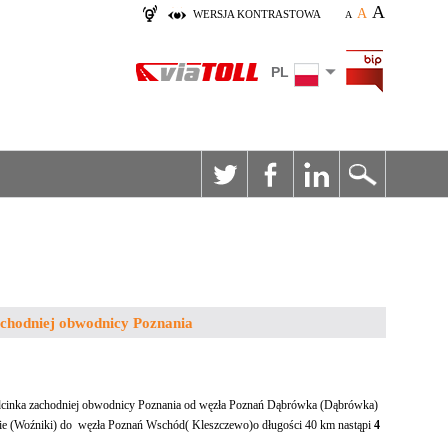
A
A
WERSJA KONTRASTOWA
A
PL
schodniej obwodnicy Poznania
 odcinka zachodniej obwodnicy Poznania od węzła Poznań Dąbrówka (Dąbrówka)
ie (Woźniki) do węzła Poznań Wschód( Kleszczewo)o długości 40 km nastąpi
4