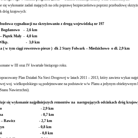
e się wykonanie zadań mających na celu poprawę bezpieczeństwa poprzez przebudowę skrzyżo
h dróg krajowych:
budowa sygnalizacji na skrzyżowaniu z drogą wojewódzką nr 197
 – Bogdanowo - 2,6 km
 – Piątek Mały - 4,0 km
isk Wlkp. - 3,0 km
 ( w tym ciągi rowerowo-piesze )
dk 2 Stary Folwark – Miedzichowo o dł. 2,9 km
onane w III oraz IV kwartale bieżącego roku.
opracowany Plan Działań Na Sieci Drogowej w latach 2011 – 2013, który zawiera wykaz najpi
owej woj. wielkopolskiego są podejmowane na podstawie w/w Planu a jedynym obiektywnym kr
tanu Nawierzchni).
uje się wykonanie najpilniejszych remontów na następujących odcinkach dróg krajow
. Gniezno - 2,9 km
. Rydzyna - 0,7 km
nowo – Rawicz - 2,7 km
. Ocieszyn - 0,8 km
m. Gostyń - 0,8 km