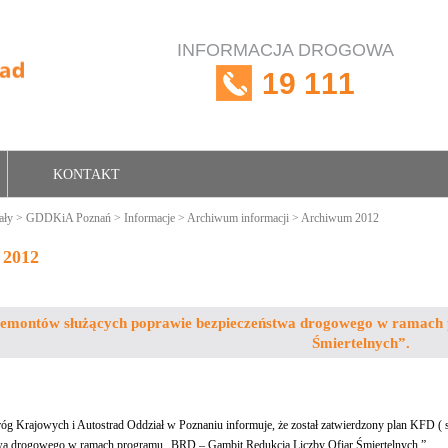
INFORMACJA DROGOWA
19 111
KONTAKT
ały
>
GDDKiA Poznań
>
Informacje
>
Archiwum informacji
> Archiwum 2012
 2012
emontów służących poprawie bezpieczeństwa drogowego w ramach
Śmiertelnych”.
g Krajowych i Autostrad Oddział w Poznaniu informuje, że został zatwierdzony plan KFD ( s
wa drogowego w ramach programu „BRD – Gambit Redukcja Liczby Ofiar Śmiertelnych.”