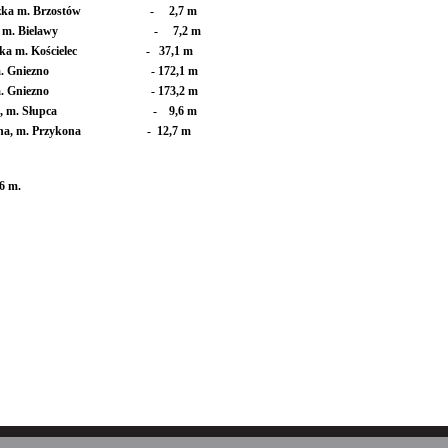
ubieszka m. Brzostów - 2,7 m
Giszka, m. Bielawy - 7,2 m
ełbaska m. Kościelec - 37,1 m
ada, m. Gniezno - 172,1 m
ada, m. Gniezno - 173,2 m
Meszna, m. Słupca - 9,6 m
leszyna, m. Przykona - 12,7 m
6 m.