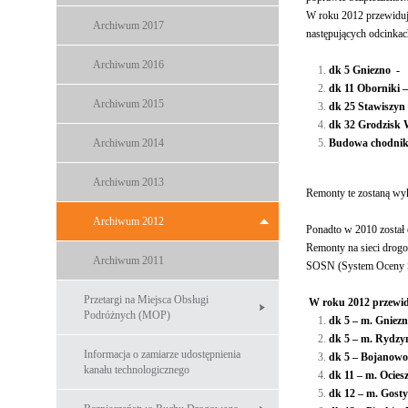
W roku 2012 przewiduj
Archiwum 2017
następujących odcinkac
Archiwum 2016
dk 5 Gniezno - 
dk 11 Oborniki
Archiwum 2015
dk 25 Stawiszyn
dk 32 Grodz
Archiwum 2014
Budowa chodnika
Archiwum 2013
Remonty te zostaną wyk
Archiwum 2012
Ponadto w 2010 został 
Remonty na sieci drog
Archiwum 2011
SOSN (System Oceny S
Przetargi na Miejsca Obsługi
W roku 2012 przewid
Podróżnych (MOP)
dk 5 – m
dk 5 – m
Informacja o zamiarze udostępnienia
dk 5 – Boja
kanału technologicznego
dk 11 – m
dk 12 – 