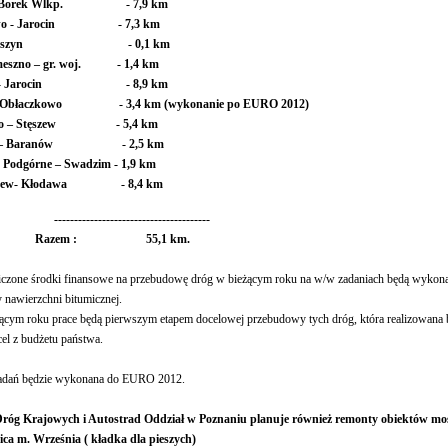
ki – Borek Wlkp. - 7,9 km
czewo - Jarocin - 7,3 km
. Krotoszyn - 0,1 km
emeszno – gr. woj. - 1,4 km
min - Jarocin - 8,9 km
 - Obłaczkowo - 3,4 km (wykonanie po EURO 2012)
kowo – Stęszew - 5,4 km
htal – Baranów - 2,5 km
 Podgórne – Swadzim - 1,9 km
gorzew- Kłodawa - 8,4 km
---------------------------------------
 : 55,1 km.
e środki finansowe na przebudowę dróg w bieżącym roku na w/w zadaniach będą wykonane 
y nawierzchni bitumicznej.
oku prace będą pierwszym etapem docelowej przebudowy tych dróg, która realizowana będ
cel z budżetu państwa.
ań będzie wykonana do EURO 2012.
Dróg Krajowych i Autostrad Oddział w Poznaniu planuje również remonty obiektów m
ica m. Września ( kładka dla pieszych)