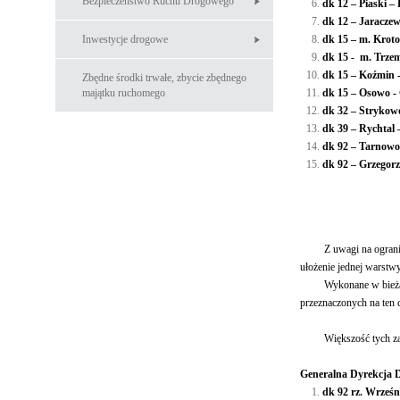
Bezpieczeństwo Ruchu Drogowego
dk 12 – Pias
dk 12 – Jara
Inwestycje drogowe
dk 15 – m
dk 15 - m. Trz
dk 15 – Koź
Zbędne środki trwałe, zbycie zbędnego
majątku ruchomego
dk 15 – Osowo
dk 32 – Stry
dk 39 – Ryc
dk 92 – Tarnowo
dk 92 – Grze
Razem
Z uwagi na ograniczon
ułożenie jednej warstw
Wykonane w bieżącym r
przeznaczonych na ten 
Większość tych zad
Generalna Dyrekcja 
dk 92 rz. Wrześn