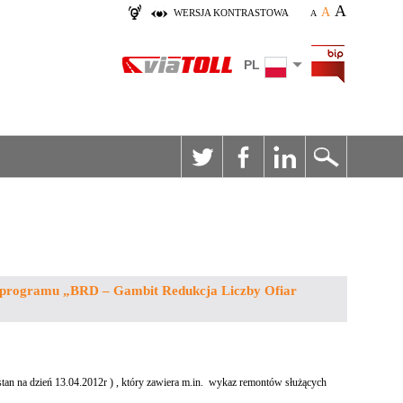
A
A
WERSJA KONTRASTOWA
A
PL
 programu „BRD – Gambit Redukcja Liczby Ofiar
tan na dzień 13.04.2012r ) , który zawiera m.in. wykaz remontów służących