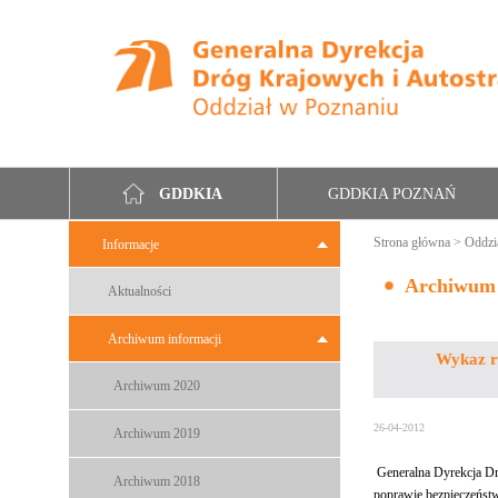
GDDKIA POZNAŃ
GDDKIA
Strona główna
>
Oddzi
Informacje
Archiwum
Aktualności
Archiwum informacji
Wykaz r
Archiwum 2020
26-04-2012
Archiwum 2019
Generalna Dyrekcja Dró
Archiwum 2018
poprawie bezpieczeńst