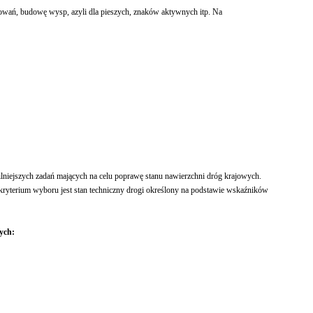
wań, budowę wysp, azyli dla pieszych, znaków aktywnych itp. Na
lniejszych zadań mających na celu poprawę stanu nawierzchni dróg krajowych.
yterium wyboru jest stan techniczny drogi określony na podstawie wskaźników
ych: