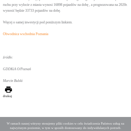
ruchu przy wylocie z miasta wynosi 16898 pojazdów na dobę , a prognozowana na 2020r.
wynosić będzie 33733 pojazdów na dobę.
Więcej o samej inwestycji pod poniższym linkiem.
Obwodnica wschodnia Poznania
źródło:
GDDKiA O/Poznań
Marcin Bulski
drukuj
W ramach naszej witryny stosujemy pliki cookies w celu świadczenia Państwu usług na
najwyższym poziomie, w tym w sposób dostosowany do indywidulanych potrzeb.
Deklaracja dostępności
Mapa serwisu