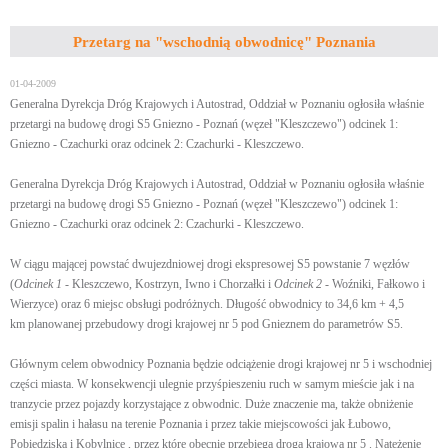
Przetarg na "wschodnią obwodnicę" Poznania
01-04-2009
Generalna Dyrekcja Dróg Krajowych i Autostrad, Oddział w Poznaniu ogłosiła właśnie
przetargi na budowę drogi S5 Gniezno - Poznań (węzeł "Kleszczewo") odcinek 1:
Gniezno - Czachurki oraz odcinek 2: Czachurki - Kleszczewo.
Generalna Dyrekcja Dróg Krajowych i Autostrad, Oddział w Poznaniu ogłosiła właśnie
przetargi na budowę drogi S5 Gniezno - Poznań (węzeł "Kleszczewo") odcinek 1:
Gniezno - Czachurki oraz odcinek 2: Czachurki - Kleszczewo.
W ciągu mającej powstać dwujezdniowej drogi ekspresowej S5 powstanie 7 węzłów
(
Odcinek 1
- Kleszczewo, Kostrzyn, Iwno i Chorzałki i
Odcinek 2
- Woźniki, Fałkowo i
Wierzyce) oraz 6 miejsc obsługi podróżnych. Długość obwodnicy to 34,6 km + 4,5
km planowanej przebudowy drogi krajowej nr 5 pod Gnieznem do parametrów S5.
Głównym celem obwodnicy Poznania będzie odciążenie drogi krajowej nr 5 i wschodniej
części miasta. W konsekwencji ulegnie przyśpieszeniu ruch w samym mieście jak i na
tranzycie przez pojazdy korzystające z obwodnic. Duże znaczenie ma, także obniżenie
emisji spalin i hałasu na terenie Poznania i przez takie miejscowości jak Łubowo,
Pobiedziska i Kobylnicę , przez które obecnie przebiega droga krajowa nr 5 . Natężenie