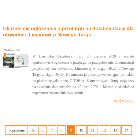
Ukazało się ogłoszenie o przetargu na dokumentację dla
obwodnic: Limanowej i Nowego Targu
26-06-2020
W Dzienniku Urzędowym UE 25 czerwca 2020 r zostało
opublikowane ogłoszenie o przetargu na przygotowanie dokumentacji
projektowej dla obwodnic: Limanowej w ciągu DK28 i Nowego
Targu w ciągu DK49. Dokumentacja przetargowa dostępna jest także
na platformie zakupowej GDDKiA. Zainteresowane firmy mają czas
na składanie dokumentów do 29 lipca 2020 r. Można je składać na
pojedyncze zadanie lub dwa łącznie.
czytaj więcej...
poprzednia
5
6
7
8
9
10
11
12
13
14