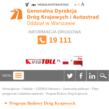
A
A
WERSJA KONTRASTOWA
A
INFORMACJA DROGOWA
19 111
PL
MENU
Strona główna
>
Oddziały
>
GDDKiA Warszawa
>
Zamówienia publiczne
>
Plany
postępowań o udzielenie zamówień
> Program Budowy Dróg Krajowych
Program Budowy Dróg Krajowych