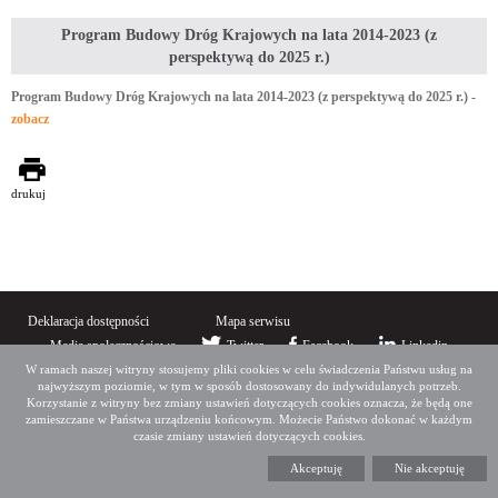
Program Budowy Dróg Krajowych na lata 2014-2023 (z
perspektywą do 2025 r.)
Program Budowy Dróg Krajowych na lata 2014-2023 (z perspektywą do 2025 r.) -
zobacz
drukuj
Deklaracja dostępności
Mapa serwisu
Media społecznościowe
Twitter
Facebook
Linkedin
W ramach naszej witryny stosujemy pliki cookies w celu świadczenia Państwu usług na
najwyższym poziomie, w tym w sposób dostosowany do indywidulanych potrzeb.
Copyright 2015 GDDKiA
Korzystanie z witryny bez zmiany ustawień dotyczących cookies oznacza, że będą one
Generalna Dyrekcja Dróg Krajowych i Autostrad
ul. Wronia 53, 00-874 Warszawa, Tel +48 22 375 88 88
zamieszczane w Państwa urządzeniu końcowym. Możecie Państwo dokonać w każdym
czasie zmiany ustawień dotyczących cookies.
Akceptuję
Nie akceptuję