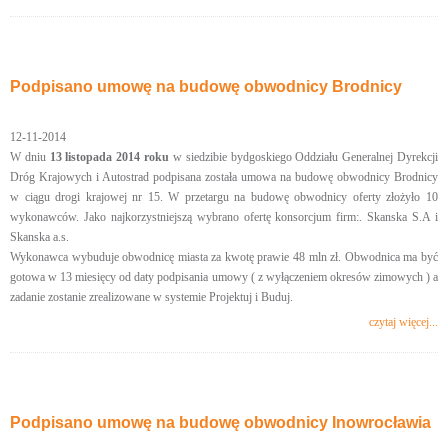
Podpisano umowę na budowę obwodnicy Brodnicy
12-11-2014
W dniu
13 listopada 2014 roku
w siedzibie bydgoskiego Oddziału Generalnej Dyrekcji
Dróg Krajowych i Autostrad podpisana została umowa na budowę obwodnicy Brodnicy
w ciągu drogi krajowej nr 15. W przetargu na budowę obwodnicy oferty złożyło 10
wykonawców. Jako najkorzystniejszą wybrano ofertę konsorcjum firm:. Skanska S.A i
Skanska a.s.
Wykonawca wybuduje obwodnicę miasta za kwotę prawie 48 mln zł. Obwodnica ma być
gotowa w 13 miesięcy od daty podpisania umowy ( z wyłączeniem okresów zimowych ) a
zadanie zostanie zrealizowane w systemie Projektuj i Buduj.
czytaj więcej...
Podpisano umowę na budowę obwodnicy Inowrocławia