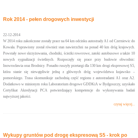
Rok 2014 - pełen drogowych inwestycji
22-12-2014
W 2014 roku zakończone zostały prace na 64 km odcinku autostrady A1 od Czerniewic do
Kowala. Poprawiony został również stan nawierzchni na ponad 40 km dróg krajowych.
Powstały nowe skrzyżowania, chodniki, ścieżki rowerowe, zatoki autobusowe a także 10
nowych sygnalizacji świetlnych. Rozpoczęły się prace przy budowie obwodnic:
Inowrocławia oraz Brodnicy. Ponadto ruszyły przetargi dla 130 km drogi ekspresowej S5,
która stanie się niewątpliwie jedną z głównych dróg województwa kujawsko –
pomorskiego. Trasa skomunikuje zachodnią część regionu z autostradami A1 oraz A2.
Dodatkowo w minionym roku Laboratorium drogowe GDDKiA w Bydgoszczy, uzyskało
Certyfikat Akredytacji PCA potwierdzający kompetencje do wykonywania badań
najwyższej jakości.
czytaj więcej...
Wykupy gruntów pod drogę ekspresową S5 - krok po