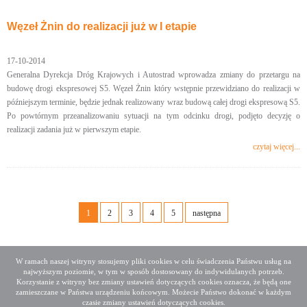
Węzeł Żnin do realizacji już w I etapie
17-10-2014
Generalna Dyrekcja Dróg Krajowych i Autostrad wprowadza zmiany do przetargu na
budowę drogi ekspresowej S5. Węzeł Żnin który wstępnie przewidziano do realizacji w
późniejszym terminie, będzie jednak realizowany wraz budową całej drogi ekspresową S5.
Po powtórnym przeanalizowaniu sytuacji na tym odcinku drogi, podjęto decyzję o
realizacji zadania już w pierwszym etapie.
czytaj więcej...
1
2
3
4
5
następna
W ramach naszej witryny stosujemy pliki cookies w celu świadczenia Państwu usług na
najwyższym poziomie, w tym w sposób dostosowany do indywidulanych potrzeb.
Deklaracja dostępności
Mapa serwisu
Korzystanie z witryny bez zmiany ustawień dotyczących cookies oznacza, że będą one
Media społecznościowe
Twitter
Facebook
Linkedin
zamieszczane w Państwa urządzeniu końcowym. Możecie Państwo dokonać w każdym
czasie zmiany ustawień dotyczących cookies.