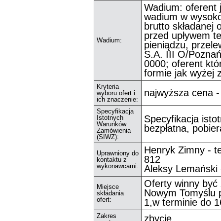
Wadium: oferent 
wadium w wysoko
brutto składanej 
przed upływem te
Wadium:
pieniądzu, prze
S.A. III O/Pozna
0000; oferent któ
formie jak wyżej
Kryteria
najwyższa cena 
wyboru ofert i
ich znaczenie:
Specyfikacja
Specyfikacja ist
Istotnych
Warunków
bezpłatna, pobier
Zamówienia
(SIWZ):
Henryk Zimny - t
Uprawniony do
812
kontaktu z
wykonawcami:
Aleksy Lemański -
Oferty winny być
Miejsce
Nowym Tomyślu pr
składania
ofert:
1,w terminie do 1
Zakres
zbycie