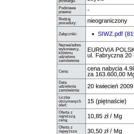
przetargu:
Podstawa
-
prawna:
Rodzaj
nieograniczony
procedury:
SIWZ.pdf (81
Załączniki:
Nazwa/adres
EUROVIA POLSK
wykonawcy,
któremu
ul. Fabryczna 20
udzielono
zamówienia:
cena nabycia 4.98
Cena:
za 163.600,00 Mg 
Data
20 kwiecień 2009 
udzielenia
zamówienia:
Liczba
15 (piętnaście)
otrzymanych
ofert:
Oferta z
10,85 zł / Mg
najniższą
ceną:
Oferta z
30,50 zł / Mg
najwyższa