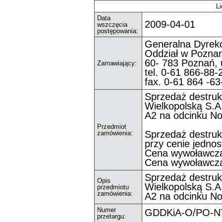
Li
Data
2009-04-01
wszczęcia
postępowania:
Generalna Dyrekc
Oddział w Poznan
60- 783 Poznań, 
Zamawiający:
tel. 0-61 866-88-
fax. 0-61 864 -63
Sprzedaż destruk
Wielkopolską S.A
A2 na odcinku N
Przedmiot
Sprzedaż destruk
zamówienia:
przy cenie jednos
Cena wywoławcza 
Cena wywoławcza 
Sprzedaż destruk
Opis
Wielkopolską S.A
przedmiotu
zamówienia:
A2 na odcinku N
Numer
GDDKiA-O/PO-NT-
przetargu: